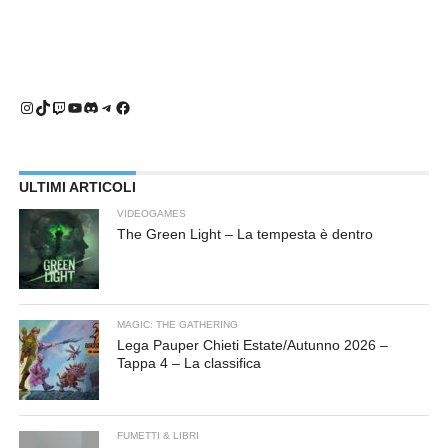
Instagram
TikTok
Twitch
YouTube
Discord
Telegram
Facebook
ULTIMI ARTICOLI
VIDEOGAMES
The Green Light – La tempesta è dentro
MAGIC: THE GATHERING
Lega Pauper Chieti Estate/Autunno 2026 –
Tappa 4 – La classifica
FUMETTI & LIBRI