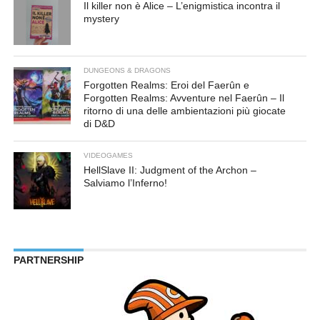
Il killer non è Alice – L’enigmistica incontra il
mystery
DUNGEONS & DRAGONS
Forgotten Realms: Eroi del Faerûn e
Forgotten Realms: Avventure nel Faerûn – Il
ritorno di una delle ambientazioni più giocate
di D&D
VIDEOGAMES
HellSlave II: Judgment of the Archon –
Salviamo l’Inferno!
PARTNERSHIP