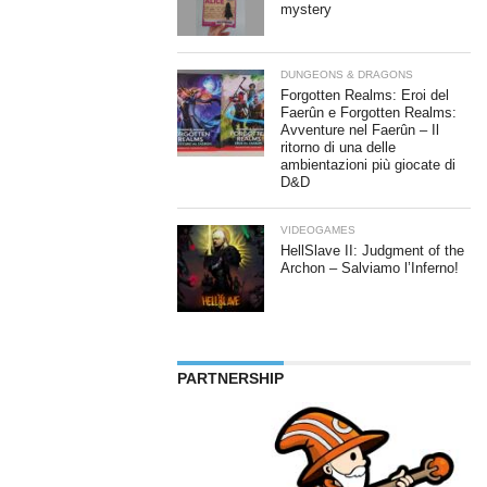
mystery
DUNGEONS & DRAGONS
Forgotten Realms: Eroi del
Faerûn e Forgotten Realms:
Avventure nel Faerûn – Il
ritorno di una delle
ambientazioni più giocate di
D&D
VIDEOGAMES
HellSlave II: Judgment of the
Archon – Salviamo l’Inferno!
PARTNERSHIP