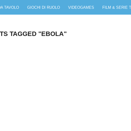
DA TAVOLO
GIOCHI DI RUOLO
VIDEOGAMES
FILM & SERIE 
TS TAGGED "EBOLA"