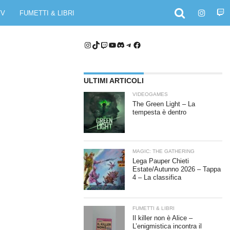
TV
FUMETTI & LIBRI
Instagram
TikTok
Twitch
YouTube
Discord
Telegram
Facebook
ULTIMI ARTICOLI
VIDEOGAMES
The Green Light – La
tempesta è dentro
MAGIC: THE GATHERING
Lega Pauper Chieti
Estate/Autunno 2026 – Tappa
4 – La classifica
FUMETTI & LIBRI
Il killer non è Alice –
L’enigmistica incontra il