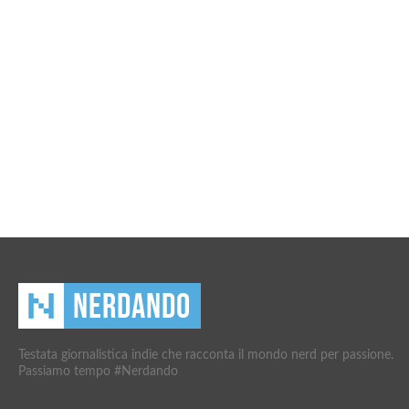
Testata giornalistica indie che racconta il mondo nerd per passione.
Passiamo tempo #Nerdando