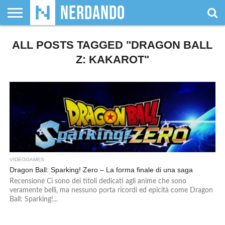
CHI
ALL POSTS TAGGED "DRAGON BALL
SIAMO
GIOCHI
GIOCHI
VIDEOGAMES
FILM
FUMETTI
MAGIC:
DUNGEONS
WRESTLING
NERDANDO
I
DA
DI
&
& LIBRI
THE
&
AWARDS
BOLLINI
TAVOLO
RUOLO
SERIE
GATHERING
DRAGONS
Z: KAKAROT"
TV
VIDEOGAMES
Dragon Ball: Sparking! Zero – La forma finale di una saga
Recensione Ci sono dei titoli dedicati agli anime che sono
veramente belli, ma nessuno porta ricordi ed epicità come Dragon
Ball: Sparking!...