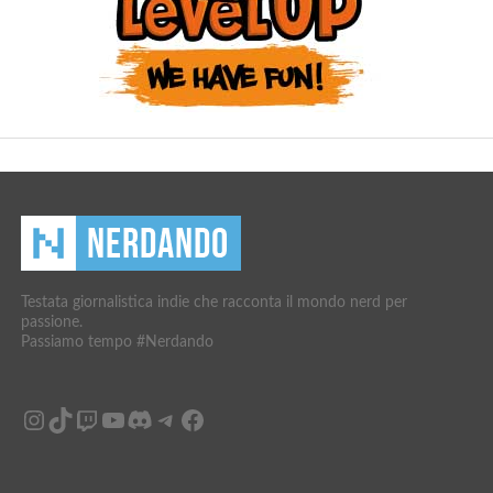
Testata giornalistica indie che racconta il mondo nerd per
passione.
Passiamo tempo #Nerdando
Instagram
TikTok
Twitch
YouTube
Discord
Telegram
Facebook