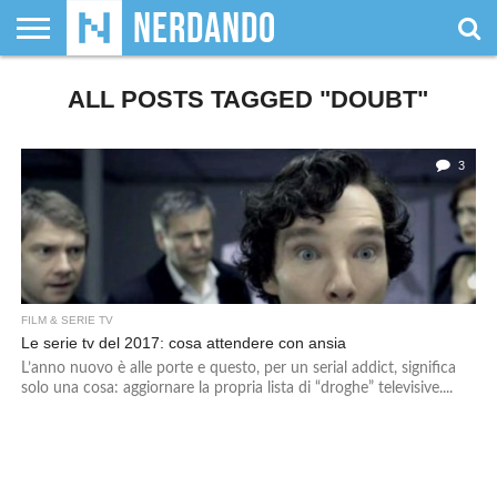
CHI
SIAMO
ALL POSTS TAGGED "DOUBT"
GIOCHI
GIOCHI
VIDEOGAMES
FILM
FUMETTI
MAGIC:
DUNGEONS
WRESTLING
NERDANDO
I
DA
DI
&
& LIBRI
THE
&
AWARDS
BOLLINI
TAVOLO
RUOLO
SERIE
GATHERING
DRAGONS
TV
3
FILM & SERIE TV
Le serie tv del 2017: cosa attendere con ansia
L’anno nuovo è alle porte e questo, per un serial addict, significa
solo una cosa: aggiornare la propria lista di “droghe” televisive....