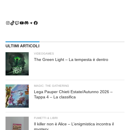
Instagram
TikTok
Twitch
YouTube
Discord
Telegram
Facebook
ULTIMI ARTICOLI
VIDEOGAMES
The Green Light – La tempesta è dentro
MAGIC: THE GATHERING
Lega Pauper Chieti Estate/Autunno 2026 –
Tappa 4 – La classifica
FUMETTI & LIBRI
Il killer non è Alice – L’enigmistica incontra il
mystery