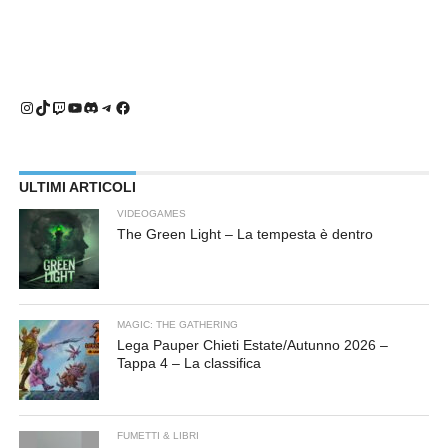
Instagram
TikTok
Twitch
YouTube
Discord
Telegram
Facebook
ULTIMI ARTICOLI
VIDEOGAMES
The Green Light – La tempesta è dentro
MAGIC: THE GATHERING
Lega Pauper Chieti Estate/Autunno 2026 –
Tappa 4 – La classifica
FUMETTI & LIBRI