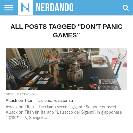
CHI
ALL POSTS TAGGED "DON’T PANIC
SIAMO
GIOCHI
GIOCHI
VIDEOGAMES
FILM
FUMETTI
MAGIC:
DUNGEONS
WRESTLING
NERDANDO
I
DA
DI
&
& LIBRI
THE
&
AWARDS
BOLLINI
TAVOLO
RUOLO
SERIE
GATHERING
DRAGONS
GAMES"
TV
GIOCHI DA TAVOLO
Attack on Titan – L’ultima resistenza
Attack on Titan – Facciamo secco il gigante Se non conoscete
Attack on Titan (in Italiano “L’attacco dei Giganti“, in giapponese
“進撃の巨人 Shingeki...