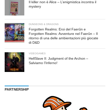
Il killer non è Alice – L’enigmistica incontra il
mystery
DUNGEONS & DRAGONS
Forgotten Realms: Eroi del Faerûn e
Forgotten Realms: Avventure nel Faerûn – Il
ritorno di una delle ambientazioni più giocate
di D&D
VIDEOGAMES
HellSlave II: Judgment of the Archon –
Salviamo l’Inferno!
PARTNERSHIP