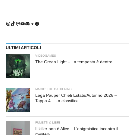
Instagram
TikTok
Twitch
YouTube
Discord
Telegram
Facebook
ULTIMI ARTICOLI
VIDEOGAMES
The Green Light – La tempesta è dentro
MAGIC: THE GATHERING
Lega Pauper Chieti Estate/Autunno 2026 –
Tappa 4 – La classifica
FUMETTI & LIBRI
Il killer non è Alice – L’enigmistica incontra il
mystery