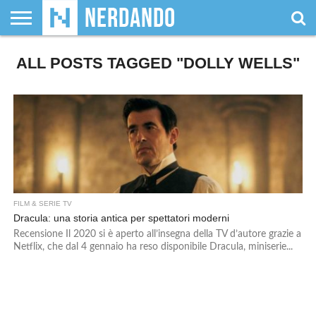
CHI
ALL POSTS TAGGED "DOLLY WELLS"
SIAMO
GIOCHI
GIOCHI
VIDEOGAMES
FILM
FUMETTI
MAGIC:
DUNGEONS
WRESTLING
NERDANDO
I
DA
DI
&
& LIBRI
THE
&
AWARDS
BOLLINI
TAVOLO
RUOLO
SERIE
GATHERING
DRAGONS
TV
FILM & SERIE TV
Dracula: una storia antica per spettatori moderni
Recensione Il 2020 si è aperto all’insegna della TV d’autore grazie a
Netflix, che dal 4 gennaio ha reso disponibile Dracula, miniserie...