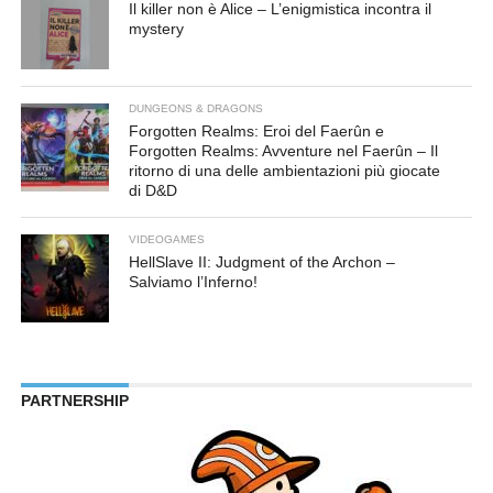
Il killer non è Alice – L’enigmistica incontra il
mystery
DUNGEONS & DRAGONS
Forgotten Realms: Eroi del Faerûn e
Forgotten Realms: Avventure nel Faerûn – Il
ritorno di una delle ambientazioni più giocate
di D&D
VIDEOGAMES
HellSlave II: Judgment of the Archon –
Salviamo l’Inferno!
PARTNERSHIP