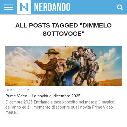
CHI
SIAMO
ALL POSTS TAGGED "DIMMELO
GIOCHI
GIOCHI
VIDEOGAMES
FILM
FUMETTI
MAGIC:
DUNGEONS
WRESTLING
NERDANDO
I
DA
DI
&
& LIBRI
THE
&
AWARDS
BOLLINI
TAVOLO
RUOLO
SERIE
GATHERING
DRAGONS
SOTTOVOCE"
TV
FILM & SERIE TV
Prime Video – Le novità di dicembre 2025
Dicembre 2025 Entriamo a passo spedito nel mese più magico
dell’anno ed è il momento di scoprire quali novità Prime Video
mette...