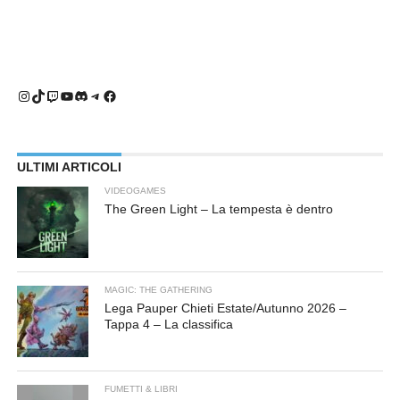
Instagram
TikTok
Twitch
YouTube
Discord
Telegram
Facebook
ULTIMI ARTICOLI
VIDEOGAMES
The Green Light – La tempesta è dentro
MAGIC: THE GATHERING
Lega Pauper Chieti Estate/Autunno 2026 –
Tappa 4 – La classifica
FUMETTI & LIBRI