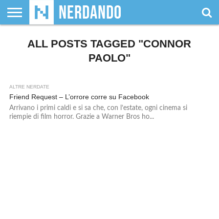
CHI
SIAMO
ALL POSTS TAGGED "CONNOR
GIOCHI
GIOCHI
VIDEOGAMES
FILM
FUMETTI
MAGIC:
DUNGEONS
WRESTLING
NERDANDO
I
DA
DI
&
& LIBRI
THE
&
AWARDS
BOLLINI
TAVOLO
RUOLO
SERIE
GATHERING
DRAGONS
PAOLO"
TV
ALTRE NERDATE
Friend Request – L’orrore corre su Facebook
Arrivano i primi caldi e si sa che, con l’estate, ogni cinema si
riempie di film horror. Grazie a Warner Bros ho...