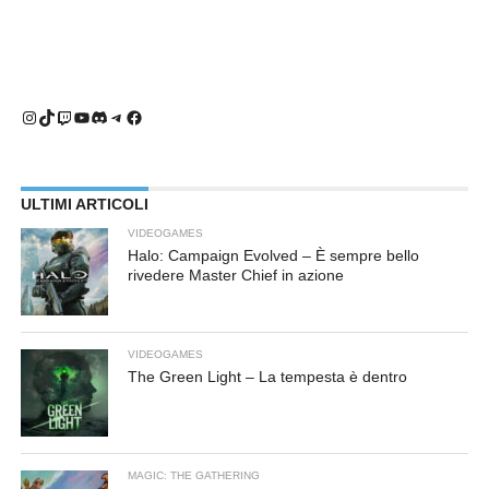
Instagram
TikTok
Twitch
YouTube
Discord
Telegram
Facebook
ULTIMI ARTICOLI
VIDEOGAMES
Halo: Campaign Evolved – È sempre bello
rivedere Master Chief in azione
VIDEOGAMES
The Green Light – La tempesta è dentro
MAGIC: THE GATHERING