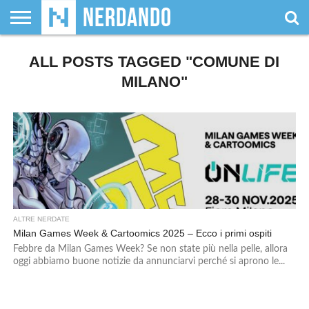
CHI
SIAMO
ALL POSTS TAGGED "COMUNE DI
GIOCHI
GIOCHI
VIDEOGAMES
FILM
FUMETTI
MAGIC:
DUNGEONS
WRESTLING
NERDANDO
I
DA
DI
&
& LIBRI
THE
&
AWARDS
BOLLINI
TAVOLO
RUOLO
SERIE
GATHERING
DRAGONS
MILANO"
TV
ALTRE NERDATE
Milan Games Week & Cartoomics 2025 – Ecco i primi ospiti
Febbre da Milan Games Week? Se non state più nella pelle, allora
oggi abbiamo buone notizie da annunciarvi perché si aprono le...