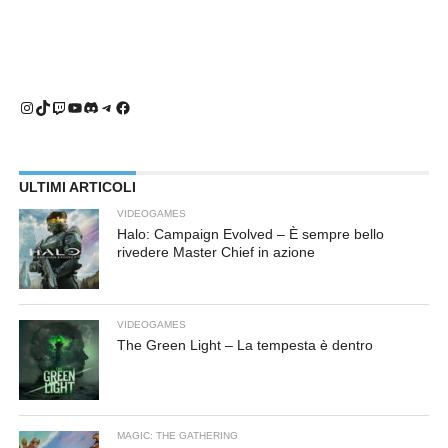
Instagram
TikTok
Twitch
YouTube
Discord
Telegram
Facebook
ULTIMI ARTICOLI
VIDEOGAMES
Halo: Campaign Evolved – È sempre bello
rivedere Master Chief in azione
VIDEOGAMES
The Green Light – La tempesta è dentro
MAGIC: THE GATHERING