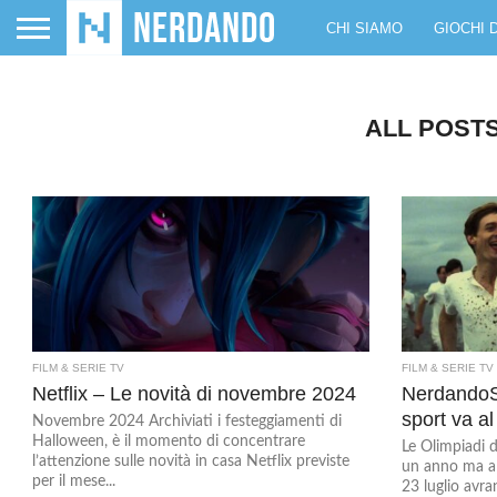
CHI SIAMO
GIOCHI 
ALL POST
FILM & SERIE TV
FILM & SERIE TV
Netflix – Le novità di novembre 2024
NerdandoS
sport va a
Novembre 2024 Archiviati i festeggiamenti di
Halloween, è il momento di concentrare
Le Olimpiadi 
l’attenzione sulle novità in casa Netflix previste
un anno ma all
per il mese...
23 luglio avran