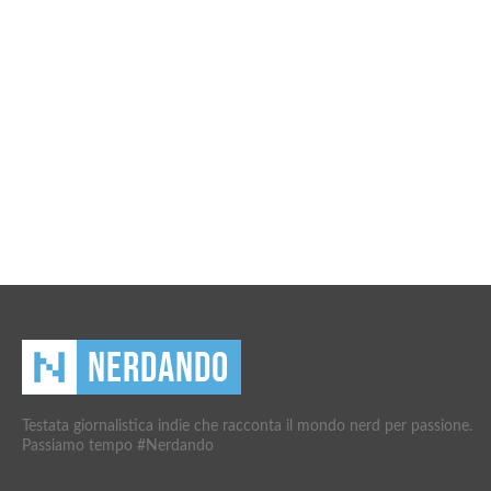
Testata giornalistica indie che racconta il mondo nerd per passione.
Passiamo tempo #Nerdando