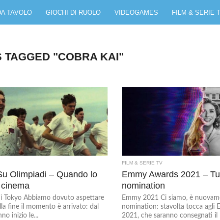
DA TAVOLO
GIOCHI DI RUOLO
VIDEOGAMES
FILM & SERIE 
S TAGGED "COBRA KAI"
FILM & SERIE TV
u Olimpiadi – Quando lo
Emmy Awards 2021 – Tut
l cinema
nomination
di Tokyo Abbiamo dovuto aspettare
Emmy 2021 Ci siamo, è nuovam
a fine il momento è arrivato: dal
nomination: stavolta tocca agl
no inizio le...
2021, che saranno consegnati il