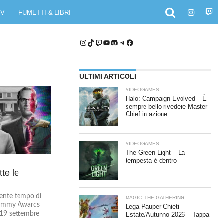
TV
FUMETTI & LIBRI
Instagram
TikTok
Twitch
YouTube
Discord
Telegram
Facebook
ULTIMI ARTICOLI
VIDEOGAMES
Halo: Campaign Evolved – È
sempre bello rivedere Master
Chief in azione
VIDEOGAMES
The Green Light – La
tempesta è dentro
te le
ente tempo di
MAGIC: THE GATHERING
i Emmy Awards
Lega Pauper Chieti
 19 settembre
Estate/Autunno 2026 – Tappa