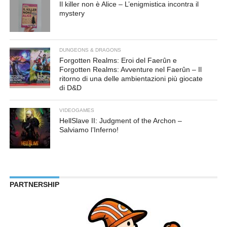
Il killer non è Alice – L’enigmistica incontra il
mystery
DUNGEONS & DRAGONS
Forgotten Realms: Eroi del Faerûn e
Forgotten Realms: Avventure nel Faerûn – Il
ritorno di una delle ambientazioni più giocate
di D&D
VIDEOGAMES
HellSlave II: Judgment of the Archon –
Salviamo l’Inferno!
PARTNERSHIP