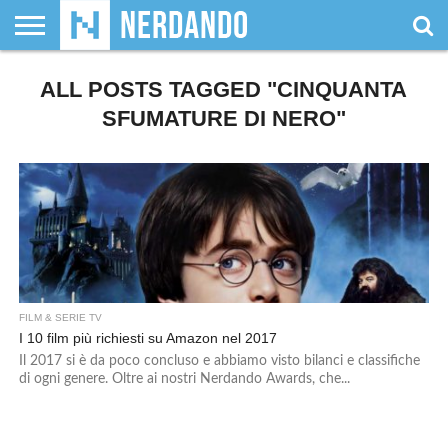
CHI
SIAMO
ALL POSTS TAGGED "CINQUANTA
GIOCHI
GIOCHI
VIDEOGAMES
FILM
FUMETTI
MAGIC:
DUNGEONS
WRESTLING
NERDANDO
I
DA
DI
&
& LIBRI
THE
&
AWARDS
BOLLINI
TAVOLO
RUOLO
SERIE
GATHERING
DRAGONS
SFUMATURE DI NERO"
TV
FILM & SERIE TV
I 10 film più richiesti su Amazon nel 2017
Il 2017 si è da poco concluso e abbiamo visto bilanci e classifiche
di ogni genere. Oltre ai nostri Nerdando Awards, che...