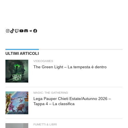
Instagram
TikTok
Twitch
YouTube
Discord
Telegram
Facebook
ULTIMI ARTICOLI
VIDEOGAMES
The Green Light – La tempesta è dentro
MAGIC: THE GATHERING
Lega Pauper Chieti Estate/Autunno 2026 –
Tappa 4 – La classifica
FUMETTI & LIBRI