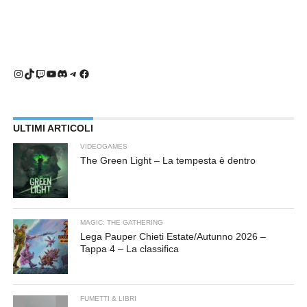
Instagram
TikTok
Twitch
YouTube
Discord
Telegram
Facebook
ULTIMI ARTICOLI
VIDEOGAMES
The Green Light – La tempesta è dentro
MAGIC: THE GATHERING
Lega Pauper Chieti Estate/Autunno 2026 –
Tappa 4 – La classifica
FUMETTI & LIBRI