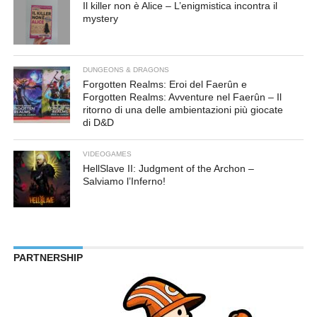
Il killer non è Alice – L’enigmistica incontra il
mystery
DUNGEONS & DRAGONS
Forgotten Realms: Eroi del Faerûn e
Forgotten Realms: Avventure nel Faerûn – Il
ritorno di una delle ambientazioni più giocate
di D&D
VIDEOGAMES
HellSlave II: Judgment of the Archon –
Salviamo l’Inferno!
PARTNERSHIP