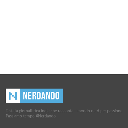
Testata giornalistica indie che racconta il mondo nerd per passione.
Passiamo tempo #Nerdando