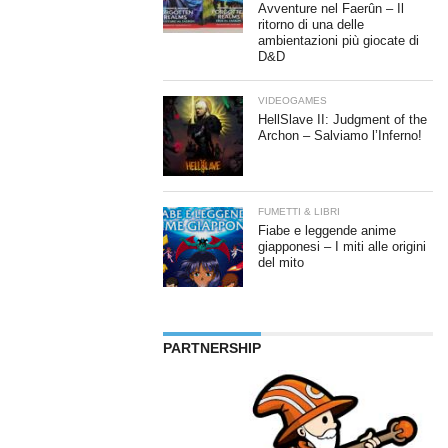
Avventure nel Faerûn – Il
ritorno di una delle
ambientazioni più giocate di
D&D
VIDEOGAMES
HellSlave II: Judgment of the
Archon – Salviamo l’Inferno!
FUMETTI & LIBRI
Fiabe e leggende anime
giapponesi – I miti alle origini
del mito
PARTNERSHIP