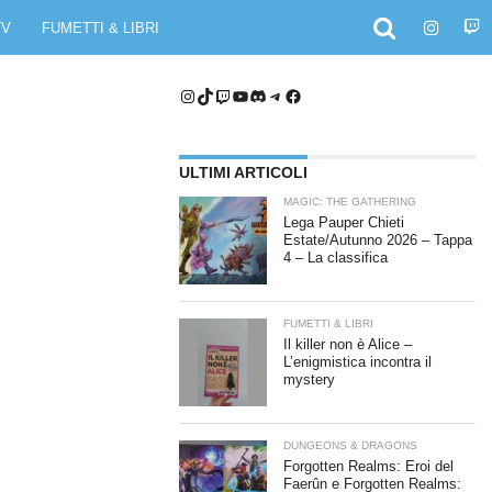
TV
FUMETTI & LIBRI
Instagram
TikTok
Twitch
YouTube
Discord
Telegram
Facebook
ULTIMI ARTICOLI
MAGIC: THE GATHERING
Lega Pauper Chieti
Estate/Autunno 2026 – Tappa
4 – La classifica
FUMETTI & LIBRI
Il killer non è Alice –
L’enigmistica incontra il
mystery
DUNGEONS & DRAGONS
Forgotten Realms: Eroi del
Faerûn e Forgotten Realms: