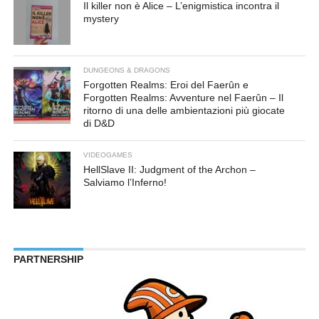
Il killer non è Alice – L’enigmistica incontra il
mystery
DUNGEONS & DRAGONS
Forgotten Realms: Eroi del Faerûn e
Forgotten Realms: Avventure nel Faerûn – Il
ritorno di una delle ambientazioni più giocate
di D&D
VIDEOGAMES
HellSlave II: Judgment of the Archon –
Salviamo l’Inferno!
PARTNERSHIP