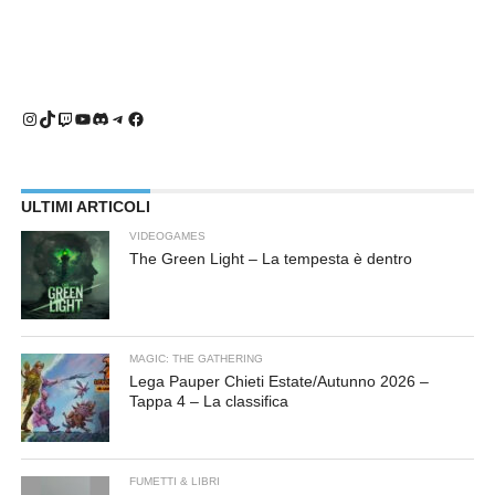
Instagram
TikTok
Twitch
YouTube
Discord
Telegram
Facebook
ULTIMI ARTICOLI
VIDEOGAMES
The Green Light – La tempesta è dentro
MAGIC: THE GATHERING
Lega Pauper Chieti Estate/Autunno 2026 –
Tappa 4 – La classifica
FUMETTI & LIBRI