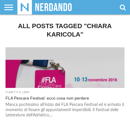
CHI
SIAMO
ALL POSTS TAGGED "CHIARA
GIOCHI
GIOCHI
VIDEOGAMES
FILM
FUMETTI
MAGIC:
DUNGEONS
WRESTLING
NERDANDO
I
DA
DI
&
& LIBRI
THE
&
AWARDS
BOLLINI
TAVOLO
RUOLO
SERIE
GATHERING
DRAGONS
KARICOLA"
TV
FUMETTI & LIBRI
FLA Pescara Festival: ecco cosa non perdere
Manca pochissimo all’inizio del FLA Pescara Festival ed è arrivato il
momento di fissare gli appuntamenti imperdibili. Il Festival delle
Letterature dell’Adriatico,...