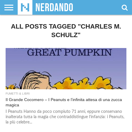
CHI
ALL POSTS TAGGED "CHARLES M.
SIAMO
GIOCHI
GIOCHI
VIDEOGAMES
FILM
FUMETTI
MAGIC:
DUNGEONS
WRESTLING
NERDANDO
I
DA
DI
&
& LIBRI
THE
&
AWARDS
BOLLINI
TAVOLO
RUOLO
SERIE
GATHERING
DRAGONS
SCHULZ"
TV
FUMETTI & LIBRI
Il Grande Cocomero – I Peanuts e l’infinita attesa di una zucca
magica
I Peanuts Hanno da poco compiuto 71 anni, eppure conservano
inalterata tutta la magia che contraddistingue l’infanzia: i Peanuts,
la più celebre...