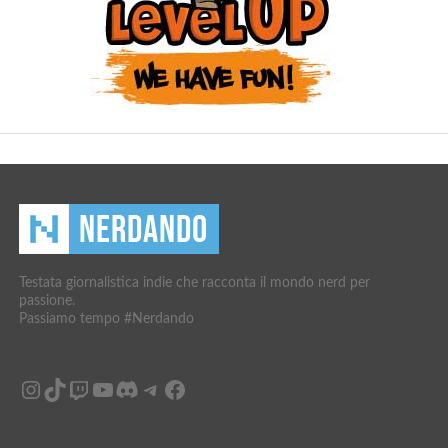
Testata giornalistica indie che racconta il mondo nerd per
passione.
Passiamo tempo #Nerdando
Instagram
TikTok
Twitch
YouTube
Discord
Telegram
Facebook