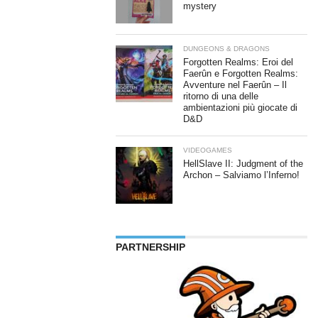
mystery
DUNGEONS & DRAGONS
Forgotten Realms: Eroi del
Faerûn e Forgotten Realms:
Avventure nel Faerûn – Il
ritorno di una delle
ambientazioni più giocate di
D&D
VIDEOGAMES
HellSlave II: Judgment of the
Archon – Salviamo l’Inferno!
PARTNERSHIP