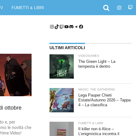
TV
FUMETTI & LIBRI
Instagram
TikTok
Twitch
YouTube
Discord
Telegram
Facebook
ULTIMI ARTICOLI
VIDEOGAMES
The Green Light – La
tempesta è dentro
MAGIC: THE GATHERING
Lega Pauper Chieti
Estate/Autunno 2026 – Tappa
4 – La classifica
i ottobre
o e, per
FUMETTI & LIBRI
amo le novità che
Il killer non è Alice –
Prime Video!
L’enigmistica incontra il