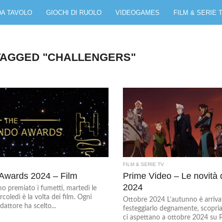
DA TAVOLO
GIOCHI DI RUOLO
VIDEOGAMES
FILM & SERIE 
TAGGED "CHALLENGERS"
FILM & SERIE TV
Awards 2024 – Film
Prime Video – Le novità d
2024
o premiato i fumetti, martedì le
rcoledì è la volta dei film. Ogni
Ottobre 2024 L’autunno è arrivat
dattore ha scelto...
festeggiarlo degnamente, scopri
ci aspettano a ottobre 2024 su 