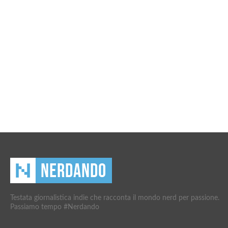
Testata giornalistica indie che racconta il mondo nerd per passione.
Passiamo tempo #Nerdando