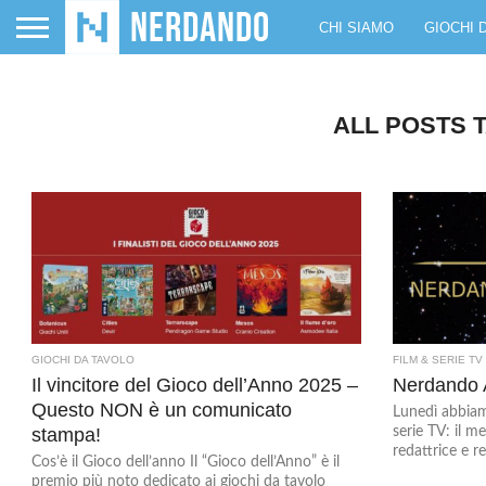
CHI SIAMO
GIOCHI 
ALL POSTS 
GIOCHI DA TAVOLO
FILM & SERIE TV
Il vincitore del Gioco dell’Anno 2025 –
Nerdando 
Questo NON è un comunicato
Lunedì abbiam
stampa!
serie TV: il me
redattrice e re
Cos’è il Gioco dell’anno Il “Gioco dell’Anno” è il
premio più noto dedicato ai giochi da tavolo