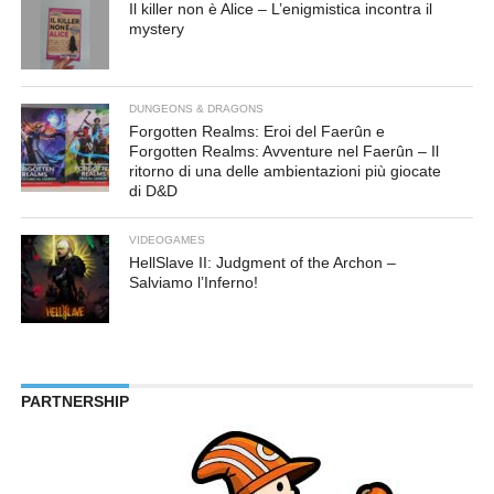
Il killer non è Alice – L’enigmistica incontra il
mystery
DUNGEONS & DRAGONS
Forgotten Realms: Eroi del Faerûn e
Forgotten Realms: Avventure nel Faerûn – Il
ritorno di una delle ambientazioni più giocate
di D&D
VIDEOGAMES
HellSlave II: Judgment of the Archon –
Salviamo l’Inferno!
PARTNERSHIP