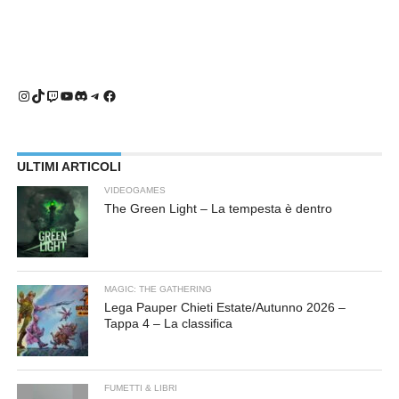
Instagram
TikTok
Twitch
YouTube
Discord
Telegram
Facebook
ULTIMI ARTICOLI
VIDEOGAMES
The Green Light – La tempesta è dentro
MAGIC: THE GATHERING
Lega Pauper Chieti Estate/Autunno 2026 –
Tappa 4 – La classifica
FUMETTI & LIBRI