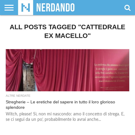
CHI
ALL POSTS TAGGED "CATTEDRALE
SIAMO
GIOCHI
GIOCHI
VIDEOGAMES
FILM
FUMETTI
MAGIC:
DUNGEONS
WRESTLING
NERDANDO
I
DA
DI
&
& LIBRI
THE
&
AWARDS
BOLLINI
TAVOLO
RUOLO
SERIE
GATHERING
DRAGONS
EX MACELLO"
TV
ALTRE NERDATE
Stregherie – Le eretiche del sapere in tutto il loro glorioso
splendore
Witch, please! Sì, non mi nascondo: amo il concetto di strega. E,
se ci segui da un po’, probabilmente lo avrai anche...