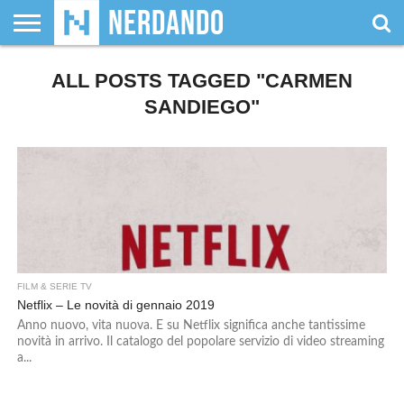
CHI
SIAMO
ALL POSTS TAGGED "CARMEN
GIOCHI
GIOCHI
VIDEOGAMES
FILM
FUMETTI
MAGIC:
DUNGEONS
WRESTLING
NERDANDO
I
DA
DI
&
& LIBRI
THE
&
AWARDS
BOLLINI
TAVOLO
RUOLO
SERIE
GATHERING
DRAGONS
SANDIEGO"
TV
FILM & SERIE TV
Netflix – Le novità di gennaio 2019
Anno nuovo, vita nuova. E su Netflix significa anche tantissime
novità in arrivo. Il catalogo del popolare servizio di video streaming
a...