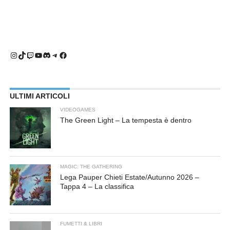
Instagram
TikTok
Twitch
YouTube
Discord
Telegram
Facebook
ULTIMI ARTICOLI
VIDEOGAMES
The Green Light – La tempesta è dentro
MAGIC: THE GATHERING
Lega Pauper Chieti Estate/Autunno 2026 –
Tappa 4 – La classifica
FUMETTI & LIBRI