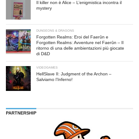
Il killer non è Alice – L’enigmistica incontra il
mystery
DUNGEONS & DRAGONS
Forgotten Realms: Eroi del Faerûn e
Forgotten Realms: Avventure nel Faerûn – Il
ritorno di una delle ambientazioni più giocate
di D&D
VIDEOGAMES
HellSlave II: Judgment of the Archon –
Salviamo l’Inferno!
PARTNERSHIP