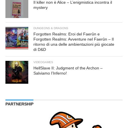
Il killer non è Alice – L’enigmistica incontra il
mystery
DUNGEONS & DRAGONS
Forgotten Realms: Eroi del Faerûn e
Forgotten Realms: Avventure nel Faerûn – Il
ritorno di una delle ambientazioni più giocate
di D&D
VIDEOGAMES
HellSlave II: Judgment of the Archon –
Salviamo l’Inferno!
PARTNERSHIP