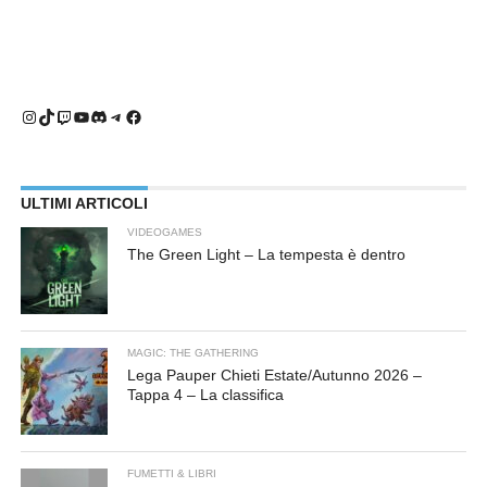
Instagram
TikTok
Twitch
YouTube
Discord
Telegram
Facebook
ULTIMI ARTICOLI
VIDEOGAMES
The Green Light – La tempesta è dentro
MAGIC: THE GATHERING
Lega Pauper Chieti Estate/Autunno 2026 –
Tappa 4 – La classifica
FUMETTI & LIBRI