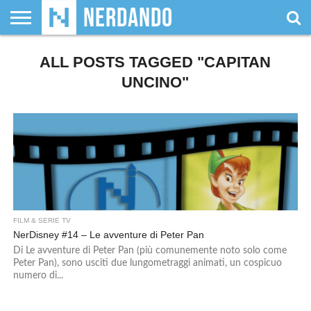
CHI
SIAMO
ALL POSTS TAGGED "CAPITAN
GIOCHI
GIOCHI
VIDEOGAMES
FILM
FUMETTI
MAGIC:
DUNGEONS
WRESTLING
NERDANDO
I
DA
DI
&
& LIBRI
THE
&
AWARDS
BOLLINI
TAVOLO
RUOLO
SERIE
GATHERING
DRAGONS
UNCINO"
TV
FILM & SERIE TV
NerDisney #14 – Le avventure di Peter Pan
Di Le avventure di Peter Pan (più comunemente noto solo come
Peter Pan), sono usciti due lungometraggi animati, un cospicuo
numero di...