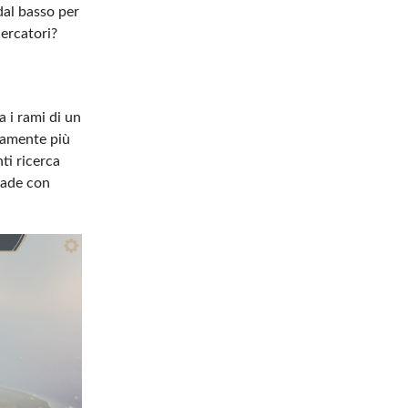
dal basso per
cercatori?
a i rami di un
samente più
ti ricerca
cade con