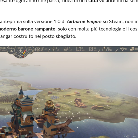
pesante ogni anno che passa, l’idea di una
città volante
mi ha sem
 anteprima sulla versione 1.0 di
Airborne Empire
su Steam, non m
moderno barone rampante
, solo con molta più tecnologia e il co
 hangar costruito nel posto sbagliato.