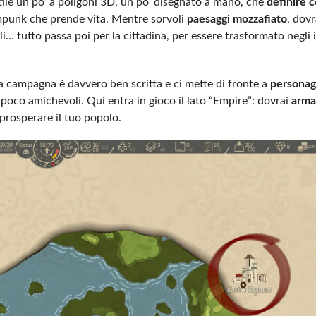
stile un po’ a poligoni 3D, un po’ disegnato a mano, che
definire c
eampunk che prende vita. Mentre sorvoli
paesaggi mozzafiato
, dovr
li… tutto passa poi per la cittadina, per essere trasformato negli
La campagna è davvero ben scritta e ci mette di fronte a
personag
 poco amichevoli. Qui entra in gioco il lato “Empire”: dovrai
armar
prosperare il tuo popolo.