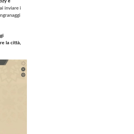
ozy è
ai inviare i
 ingranaggi
gi
e la città,