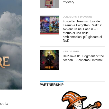
mystery
DUNGEONS & DRAGONS
Forgotten Realms: Eroi del
Faerûn e Forgotten Realms:
Avventure nel Faerûn – Il
ritorno di una delle
ambientazioni più giocate di
D&D
VIDEOGAMES
HellSlave II: Judgment of the
Archon – Salviamo l’Inferno!
PARTNERSHIP
 della