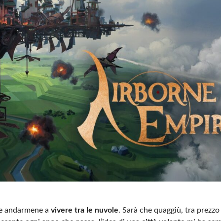
o e andarmene a
vivere tra le nuvole
. Sarà che quaggiù, tra prezzo