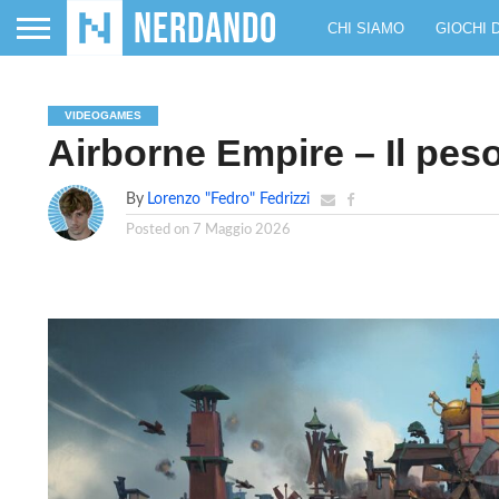
CHI SIAMO
GIOCHI 
VIDEOGAMES
Airborne Empire – Il peso 
By
Lorenzo "Fedro" Fedrizzi
Posted on
7 Maggio 2026