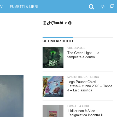
TV
FUMETTI & LIBRI
Instagram
TikTok
Twitch
YouTube
Discord
Telegram
Facebook
ULTIMI ARTICOLI
VIDEOGAMES
The Green Light – La
tempesta è dentro
MAGIC: THE GATHERING
Lega Pauper Chieti
Estate/Autunno 2026 – Tappa
4 – La classifica
FUMETTI & LIBRI
Il killer non è Alice –
L’enigmistica incontra il