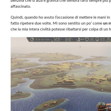
benzina che si alza e gravità che sembra farsi sempre più 
affascinato.
Quindi, quando ho avuto l’occasione di mettere le mani in
fatto ripetere due volte. Mi sono sentito un po’ come
un 
che la mia intera civiltà potesse ribaltarsi per colpa di un