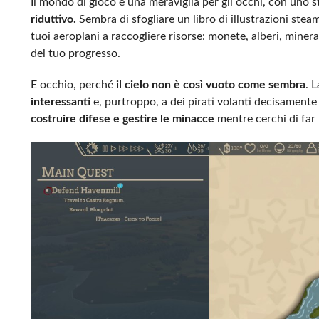
Il mondo di gioco è una meraviglia per gli occhi, con uno 
riduttivo.
Sembra di sfogliare un libro di illustrazioni st
tuoi aeroplani a raccogliere risorse: monete, alberi, minera
del tuo progresso.
E occhio, perché
il cielo non è così vuoto come sembra
. 
interessanti
e, purtroppo, a dei pirati volanti decisamente
costruire difese e gestire le minacce
mentre cerchi di far 