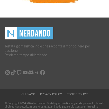
Testata giornalistica indie che racconta il mondo nerd per
passione.
Passiamo tempo #Nerdando
Instagram
TikTok
Twitch
YouTube
Discord
Telegram
Facebook
CHI SIAMO
PRIVACY POLICY
COOKIE POLICY
© Copyright 2014-2026 Nerdando | Testata giornalistica registrata presso il tribunale
di Chieti con autorizzazione N.1635/2024 | Sede Legale Via Centoventitreesima