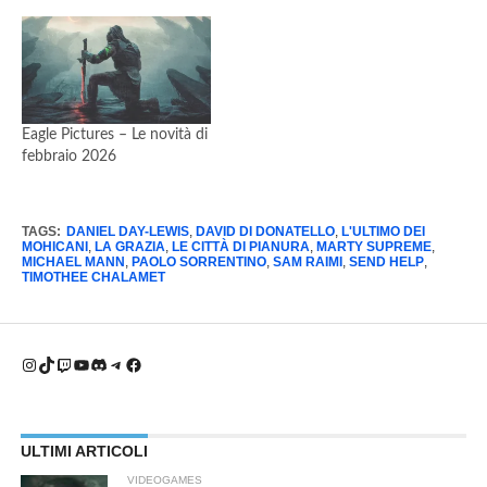
Eagle Pictures – Le novità di
febbraio 2026
TAGS:
DANIEL DAY-LEWIS
,
DAVID DI DONATELLO
,
L'ULTIMO DEI
MOHICANI
,
LA GRAZIA
,
LE CITTÀ DI PIANURA
,
MARTY SUPREME
,
MICHAEL MANN
,
PAOLO SORRENTINO
,
SAM RAIMI
,
SEND HELP
,
TIMOTHEE CHALAMET
Instagram
TikTok
Twitch
YouTube
Discord
Telegram
Facebook
ULTIMI ARTICOLI
VIDEOGAMES