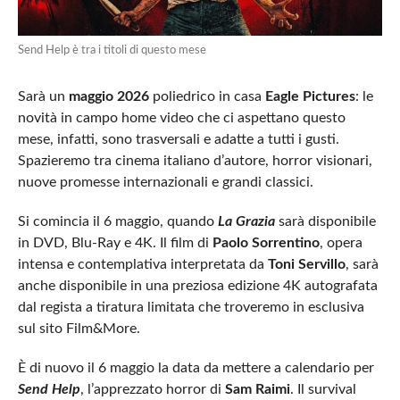
Send Help è tra i titoli di questo mese
Sarà un
maggio 2026
poliedrico in casa
Eagle Pictures
: le
novità in campo home video che ci aspettano questo
mese, infatti, sono trasversali e adatte a tutti i gusti.
Spazieremo tra cinema italiano d’autore, horror visionari,
nuove promesse internazionali e grandi classici.
Si comincia il 6 maggio, quando
La Grazia
sarà disponibile
in DVD, Blu-Ray e 4K. Il film di
Paolo Sorrentino
, opera
intensa e contemplativa interpretata da
Toni Servillo
, sarà
anche disponibile in una preziosa edizione 4K autografata
dal regista a tiratura limitata che troveremo in esclusiva
sul sito Film&More.
È di nuovo il 6 maggio la data da mettere a calendario per
Send Help
, l’apprezzato horror di
Sam Raimi
. Il survival