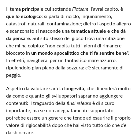
Il
tema principale
cui sottende
Flotsam
, l’avrai capito,
è
quello ecologico
: si parla di riciclo, inquinamento,
catastrofi naturali, contaminazione; dietro l’aspetto allegro
e scanzonato si nasconde
una tematica attuale e che dà
da pensare
. Sul sito stesso del gioco trovi una citazione
che mi ha colpito: “non capita tutti i giorni di rimanere
bloccato in
un mondo apocalittico che ti fa sentire bene
“.
In effetti, navigherai per un fantastico mare azzurro,
ripulendolo pian piano dalla sozzura: c’è sicuramente di
peggio.
Aspetto da valutare sarà la
longevità
, che dipenderà molto
da come e quanto gli sviluppatori sapranno aggiungere
contenuti: il traguardo della
final release
è di sicuro
importante, ma se non adeguatamente supportato,
potrebbe essere un genere che tende ad esaurire il proprio
valore di rigiocabilità dopo che hai visto tutto ciò che c’è
da sbloccare.