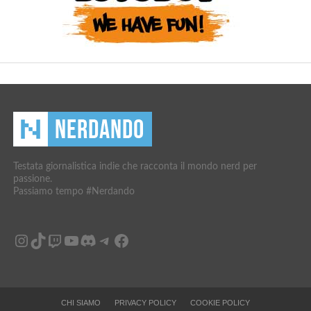
Testata giornalistica indie che racconta il mondo nerd per
passione.
Passiamo tempo #Nerdando
Instagram
TikTok
Twitch
YouTube
Discord
Telegram
Facebook
CHI SIAMO
PRIVACY POLICY
COOKIE POLICY