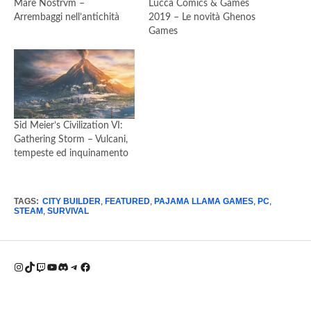
Mare Nostrvm –
Lucca Comics & Games
Arrembaggi nell’antichità
2019 – Le novità Ghenos
Games
Sid Meier’s Civilization VI:
Gathering Storm – Vulcani,
tempeste ed inquinamento
TAGS:
CITY BUILDER
,
FEATURED
,
PAJAMA LLAMA GAMES
,
PC
,
STEAM
,
SURVIVAL
Instagram
TikTok
Twitch
YouTube
Discord
Telegram
Facebook