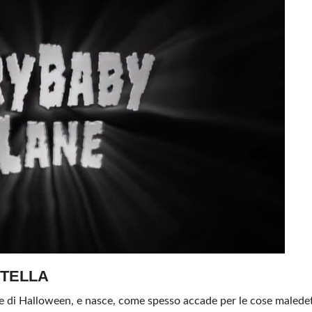
STELLA
te di Halloween, e nasce, come spesso accade per le cose malede