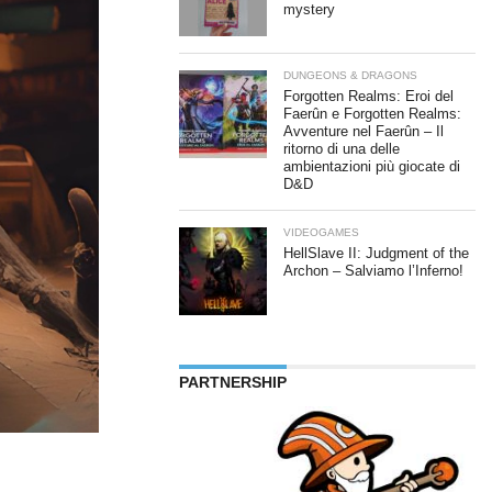
mystery
DUNGEONS & DRAGONS
Forgotten Realms: Eroi del
Faerûn e Forgotten Realms:
Avventure nel Faerûn – Il
ritorno di una delle
ambientazioni più giocate di
D&D
VIDEOGAMES
HellSlave II: Judgment of the
Archon – Salviamo l’Inferno!
PARTNERSHIP