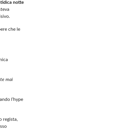
atidica notte
isteva
sivo.
ere che le
onica
ste mai
cando l’hype
o regista,
esso