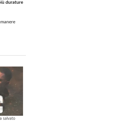
iù durature
rimanere
a salvato