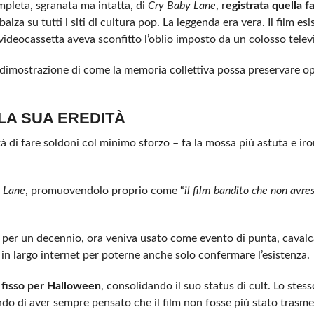
ompleta, sgranata ma intatta, di
Cry Baby Lane
, r
egistrata quella f
balza su tutti i siti di cultura pop. La leggenda era vera. Il film es
videocassetta aveva sconfitto l’oblio imposto da un colosso televi
 dimostrazione di come la memoria collettiva possa preservare op
 LA SUA EREDITÀ
ità di fare soldoni col minimo sforzo – fa la mossa più astuta e ir
 Lane
, promuovendolo proprio come “
il film bandito che non avre
o per un decennio, ora veniva usato come evento di punta, caval
in largo internet per poterne anche solo confermare l’esistenza.
fisso per Halloween
, consolidando il suo status di cult. Lo stess
ando di aver sempre pensato che il film non fosse più stato trasm