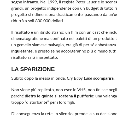
sogno infranto
. Nel 1999, il regista Peter Lauer e lo scen
grandi, un progetto indipendente con un budget di tutto ri
progetto si ridimensiona drasticamente, passando da un’u
ridurrà a soli 800.000 dollari.
Il risultato è un ibrido strano; un film con un cast che inc
cinematografiche ma confinato nei paletti di un prodotto tel
un gemello siamese malvagio, era già di per sé abbastanza c
inquietante
, e presto se ne accorgeranno più o meno tutti
risultato sarà inaspettato.
LA SPARIZIONE
Subito dopo la messa in onda,
Cry Baby Lane
scomparirà
.
Non viene più replicato, non esce in VHS, non finisce negli
perché
dietro le quinte si scatena il putiferio
: una valanga
troppo “disturbante” per i loro figli.
Di conseguenza la rete, in silenzio, prende la sua decision