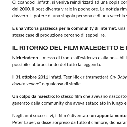
Cliccandoci ,infatti, si veniva reindirizzati ad una copia c
del 2000
. Il post diventa virale in poche ore. La notizia rim
davvero. Il potere di una singola persona e di una vecchia 
È una vittoria pazzesca per la community di internet
, una
stesse case di produzione cercano di seppellire.
IL RITORNO DEL FILM MALEDETTO E
Nickelodeon
– messa di fronte all’evidenza e alla possibil
possibile, abbracciando del tutto la leggenda.
Il
31 ottobre 2011
infatti, TeenNick ritrasmetterà
Cry Baby
dovuto vedere
” o qualcosa di simile.
Un colpo da maestro
; lo stesso film che avevano nascost
generato dalla community che aveva setacciato in lungo e 
Negli anni successivi, il film è diventato
un appuntamento 
Peter Lauer, si disse sorpreso da tutto il clamore, dichiar