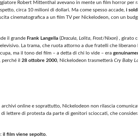
eggiatore Robert Mittenthal avevano in mente un film horror per r
spetto, circa 10 milioni di dollari. Ma come spesso accade,
i sold
scita cinematografica a un film TV per Nickelodeon, con un budg
lude il grande
Frank Langella
(
Dracula
,
Lolita
,
Frost/Nixon
) , girato
evisivo. La trama, che ruota attorno a due fratelli che liberano l
upa, ma il tono del film – a detta di chi lo vide – era
genuiname
, perché il
28 ottobre 2000
, Nickelodeon trasmetterà
Cry Baby L
 archivi online e soprattutto, Nickelodeon non rilascia comunicati 
 di lettere di protesta da parte di genitori scioccati, che consider
e:
il film viene sepolto
.