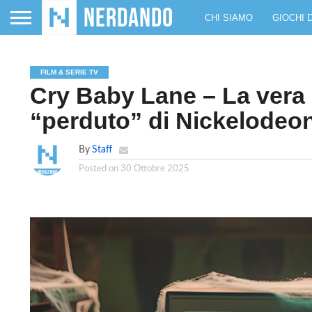
CHI SIAMO
GIOCHI 
FILM & SERIE TV
Cry Baby Lane – La vera s
“perduto” di Nickelodeo
By
Staff
Posted on
30 Ottobre 2025