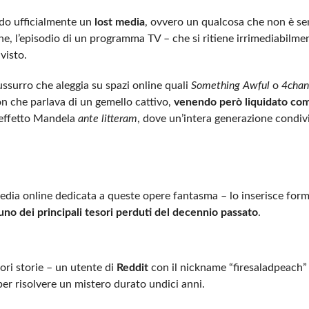
ndo ufficialmente un
lost media
, ovvero un qualcosa che non è s
ne, l’episodio di un programma TV – che si ritiene irrimediabilme
 visto.
ussurro che aleggia su spazi online quali
Something Awful
o
4chan
on che parlava di un gemello cattivo,
venendo però liquidato com
 effetto Mandela
ante litteram
, dove un’intera generazione condivi
edia online dedicata a queste opere fantasma – lo inserisce form
uno dei principali tesori perduti del decennio passato
.
ori storie – un utente di
Reddit
con il nickname “firesaladpeach”
per risolvere un mistero durato undici anni.