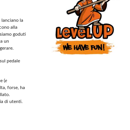
 lanciano la
scono alla
i siamo goduti
ra un
gerare.
 sul pedale
e (
e
ta, forse, ha
llato.
a di utenti.