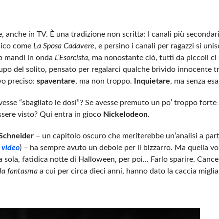
anche in TV. È una tradizione non scritta: I canali più secondari
ssico come
La Sposa Cadavere
, e persino i canali per ragazzi si uni
lp mandi in onda
L’Esorcista
, ma nonostante ciò, tutti da piccoli c
po del solito, pensato per regalarci qualche brivido innocente t
ivo preciso:
spaventare
, ma non troppo.
Inquietare
, ma senza esa
avesse “sbagliato le dosi”? Se avesse premuto un po’ troppo forte
sere visto? Qui entra in gioco
Nickelodeon
.
Schneider
– un capitolo oscuro che meriterebbe un’analisi a part
 video
) – ha sempre avuto un debole per il bizzarro. Ma quella vol
a sola, fatidica notte di Halloween, per poi… Farlo sparire. Cance
ola fantasma
a cui per circa dieci anni, hanno dato la caccia migliai