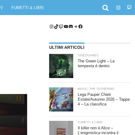
TV
FUMETTI & LIBRI
Instagram
TikTok
Twitch
YouTube
Discord
Telegram
Facebook
ULTIMI ARTICOLI
VIDEOGAMES
The Green Light – La
tempesta è dentro
MAGIC: THE GATHERING
Lega Pauper Chieti
Estate/Autunno 2026 – Tappa
4 – La classifica
FUMETTI & LIBRI
Il killer non è Alice –
L’enigmistica incontra il