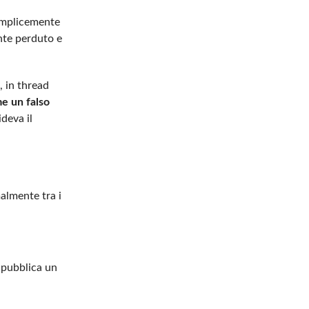
emplicemente
nte perduto e
, in thread
e un falso
deva il
almente tra i
 pubblica un