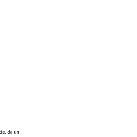
tte, da
un