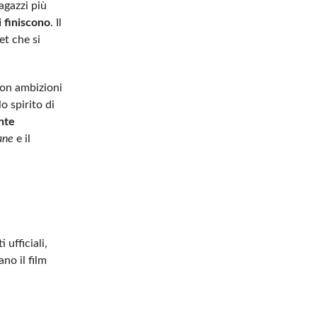
agazzi più
i finiscono
. Il
et che si
 con ambizioni
o spirito di
nte
ane
e il
ufficiali,
ano il film