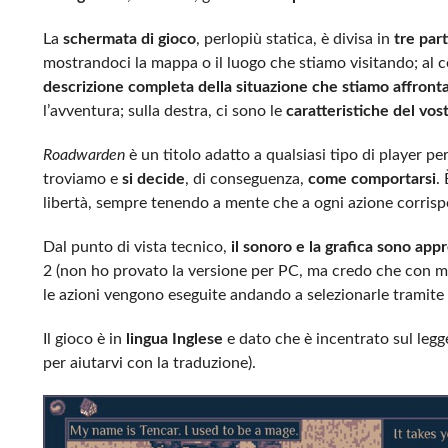
La
schermata di gioco
, perlopiù statica, è divisa in
tre part
mostrandoci la mappa o il luogo che stiamo visitando; al cen
descrizione completa della situazione che stiamo affron
l’avventura; sulla destra, ci sono le
caratteristiche del vo
Roadwarden
è un titolo adatto a qualsiasi tipo di player pe
troviamo e
si decide
, di conseguenza,
come comportarsi
.
libertà, sempre tenendo a mente che a ogni azione corrisp
Dal punto di vista tecnico,
il sonoro e la grafica sono appr
2 (non ho provato la versione per PC, ma credo che con mo
le azioni vengono eseguite andando a selezionarle tramite il
Il gioco è in
lingua Inglese
e dato che è incentrato sul leg
per aiutarvi con la traduzione).