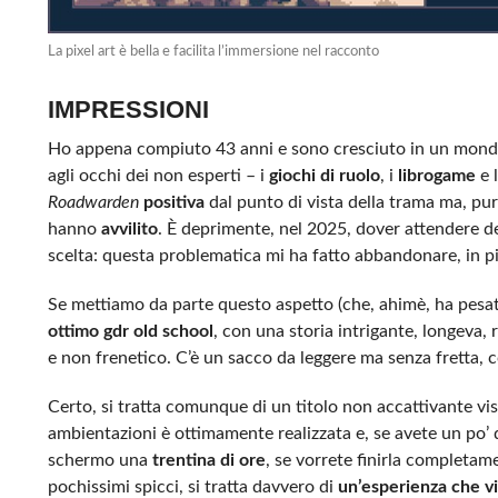
La pixel art è bella e facilita l’immersione nel racconto
IMPRESSIONI
Ho appena compiuto 43 anni e sono cresciuto in un mondo
agli occhi dei non esperti – i
giochi di ruolo
, i
librogame
e 
Roadwarden
positiva
dal punto di vista della trama ma, pu
hanno
avvilito
. È deprimente, nel 2025, dover attendere de
scelta: questa problematica mi ha fatto abbandonare, in pi
Se mettiamo da parte questo aspetto (che, ahimè, ha pesato
ottimo gdr old school
, con una storia intrigante, longeva, 
e non frenetico. C’è un sacco da leggere ma senza fretta, c
Certo, si tratta comunque di un titolo non accattivante vis
ambientazioni è ottimamente realizzata e, se avete un po’ d
schermo una
trentina di ore
, se vorrete finirla completam
pochissimi spicci, si tratta davvero di
un’esperienza che vi 