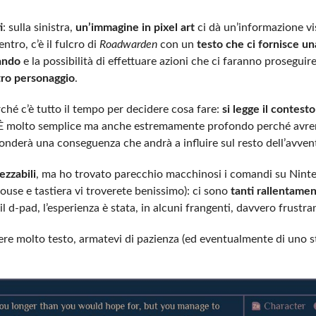
i
: sulla sinistra,
un’immagine in pixel art
ci dà un’informazione vi
tro, c’è il fulcro di
Roadwarden
con un
testo che ci fornisce un
tando
e la possibilità di effettuare azioni che ci faranno proseguir
stro personaggio
.
rché c’è tutto il tempo per decidere cosa fare:
si legge il contesto
 È molto semplice ma anche estremamente profondo perché avre
onderà una conseguenza che andrà a influire sul resto dell’avven
ezzabili
, ma ho trovato parecchio macchinosi i comandi su Nin
use e tastiera vi troverete benissimo): ci sono
tanti rallentamen
 d-pad, l’esperienza è stata, in alcuni frangenti, davvero frustra
gere molto testo, armatevi di pazienza (ed eventualmente di uno