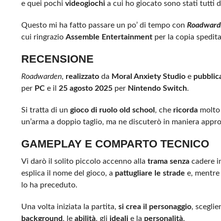
e quei pochi
videogiochi
a cui ho giocato sono stati tutti 
Questo mi ha fatto passare un po’ di tempo con
Roadward
cui ringrazio
Assemble Entertainment
per la copia spedit
RECENSIONE
Roadwarden
,
realizzato
da
Moral Anxiety Studio
e
pubblic
per
PC
e il
25 agosto 2025
per
Nintendo Switch
.
Si tratta di un
gioco di ruolo old school
, che
ricorda
molto 
un’arma a doppio taglio, ma ne discuterò in maniera appro
GAMEPLAY E COMPARTO TECNICO
Vi darò il solito piccolo accenno alla
trama
senza
cadere i
esplica il nome del gioco, a
pattugliare le strade
e, mentre 
lo ha preceduto.
Una volta iniziata la partita,
si crea il personaggio
, scegli
background
, le
abilità
, gli
ideali
e la
personalità
.