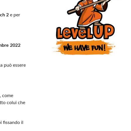
ch 2
e per
mbre 2022
ta può essere
a, come
tto colui che
i fissando il