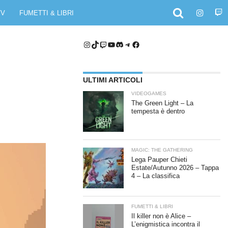
TV
FUMETTI & LIBRI
Instagram
TikTok
Twitch
YouTube
Discord
Telegram
Facebook
ULTIMI ARTICOLI
VIDEOGAMES
The Green Light – La
tempesta è dentro
MAGIC: THE GATHERING
Lega Pauper Chieti
Estate/Autunno 2026 – Tappa
4 – La classifica
FUMETTI & LIBRI
Il killer non è Alice –
L’enigmistica incontra il