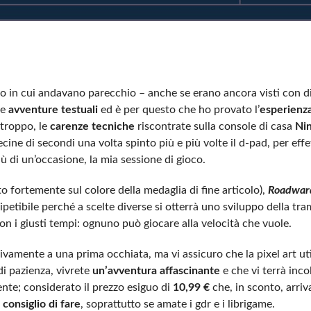
 in cui andavano parecchio – anche se erano ancora visti con 
le
avventure testuali
ed è per questo che ho provato l’
esperienz
rtroppo, le
carenze tecniche
riscontrate sulla console di casa
Ni
cine di secondi una volta spinto più e più volte il d-pad, per eff
ù di un’occasione, la mia sessione di gioco.
 fortemente sul colore della medaglia di fine articolo),
Roadwa
ripetibile perché a scelte diverse si otterrà uno sviluppo della tr
on i giusti tempi: ognuno può giocare alla velocità che vuole.
ivamente a una prima occhiata, ma vi assicuro che la pixel art uti
i pazienza, vivrete
un’avventura affascinante
e che vi terrà incol
ente; considerato il prezzo esiguo di
10,99 €
che, in sconto, arriv
consiglio di fare
, soprattutto se amate i gdr e i librigame.