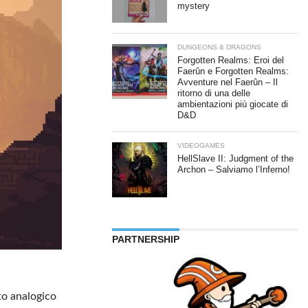
mystery
DUNGEONS & DRAGONS
Forgotten Realms: Eroi del
Faerûn e Forgotten Realms:
Avventure nel Faerûn – Il
ritorno di una delle
ambientazioni più giocate di
D&D
VIDEOGAMES
HellSlave II: Judgment of the
Archon – Salviamo l’Inferno!
PARTNERSHIP
nto analogico