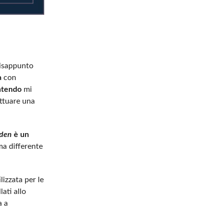
disappunto
a
con
ntendo
mi
ettuare una
rden
è un
ama differente
lizzata per le
lati allo
a a