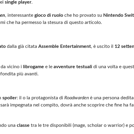
dei
single player
.
en
, interessante
gioco di ruolo
che ho provato su
Nintendo Swit
ami che ha permesso la stesura di questo articolo.
ato
dalla già citata
Assemble Entertainment
, è uscito il
12 sette
da vicino i
librogame
e le
avventure testuali
di una volta e ques
fondita più avanti.
n
spoiler
: il o la protagonista di
Roadwarden
è una persona dedit
sarà impegnata nel compito, dovrà anche scoprire che fine ha fa
endo una
classe
tra le tre disponibili (mage, scholar o warrior) e po