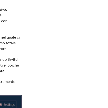
siva,
a
e con
nel quale ci
mo totale
tura.
tendo Switch
ti
e, poiché
nte.
 strumento