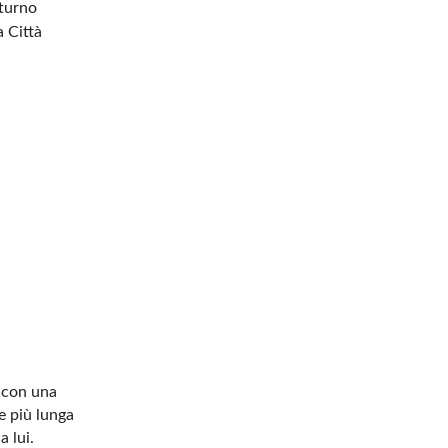
 turno
 Città
o con una
e più lunga
a lui.