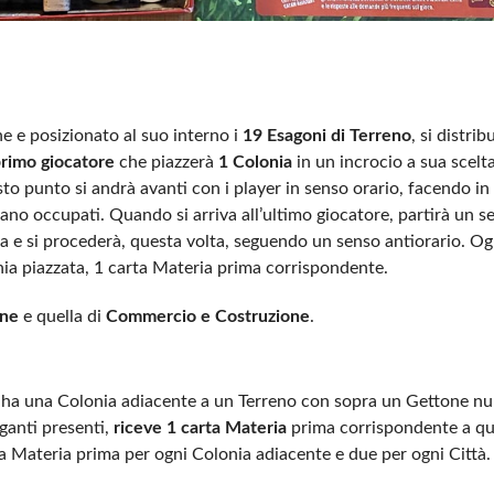
ne e posizionato al suo interno i
19 Esagoni di Terreno
, si distrib
rimo giocatore
che piazzerà
1 Colonia
in un incrocio a sua scelt
sto punto si andrà avanti con i player in senso orario, facendo i
siano occupati. Quando si arriva all’ultimo giocatore, partirà un 
a e si procederà, questa volta, seguendo un senso antiorario. O
nia piazzata, 1 carta Materia prima corrispondente.
one
e quella di
Commercio e Costruzione
.
ha una Colonia adiacente a un Terreno con sopra un Gettone n
ganti presenti,
riceve 1 carta Materia
prima corrispondente a qu
ta Materia prima per ogni Colonia adiacente e due per ogni Città.