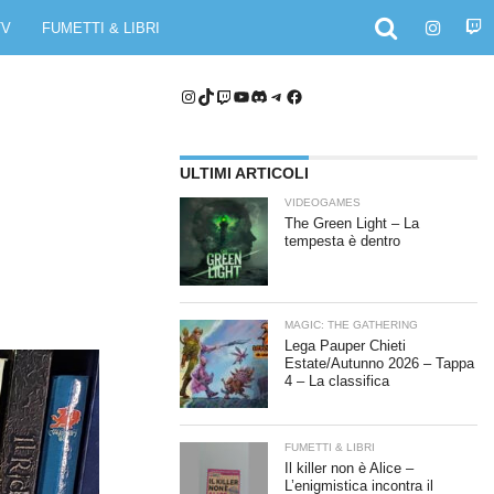
TV
FUMETTI & LIBRI
Instagram
TikTok
Twitch
YouTube
Discord
Telegram
Facebook
ULTIMI ARTICOLI
VIDEOGAMES
The Green Light – La
tempesta è dentro
MAGIC: THE GATHERING
Lega Pauper Chieti
Estate/Autunno 2026 – Tappa
4 – La classifica
FUMETTI & LIBRI
Il killer non è Alice –
L’enigmistica incontra il