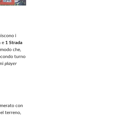
uiscono i
a e
1 Strada
n modo che,
secondo turno
gni
player
umerato con
el terreno,