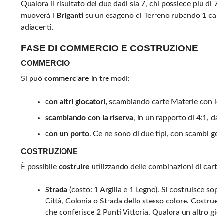
Qualora il risultato dei due dadi sia 7, chi possiede più di
muoverà i
Briganti
su un esagono di Terreno rubando 1 car
adiacenti.
FASE DI COMMERCIO E COSTRUZIONE
COMMERCIO
Si può
commerciare
in tre modi:
con altri giocatori,
scambiando carte Materie con l
scambiando con la riserva
, in un rapporto di 4:1, 
con un porto
. Ce ne sono di due tipi, con scambi g
COSTRUZIONE
È possibile
costruire
utilizzando delle combinazioni di car
Strada
(costo: 1 Argilla e 1 Legno). Si costruisce so
Città, Colonia o Strada dello stesso colore. Costru
che conferisce 2 Punti Vittoria. Qualora un altro gio