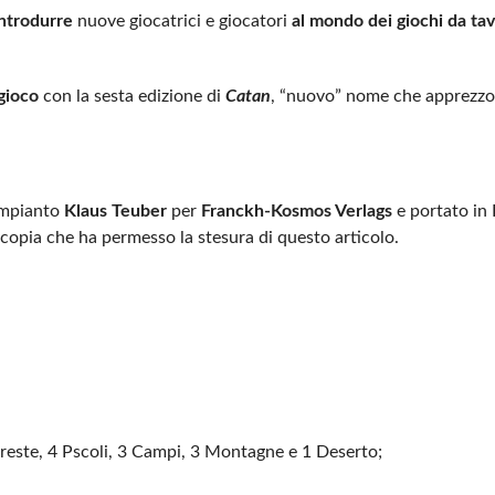
introdurre
nuove giocatrici e giocatori
al mondo dei giochi da ta
gioco
con la sesta edizione di
Catan
, “nuovo” nome che apprezzo 
ompianto
Klaus Teuber
per
Franckh-Kosmos Verlags
e portato in I
 copia che ha permesso la stesura di questo articolo.
Foreste, 4 Pscoli, 3 Campi, 3 Montagne e 1 Deserto;