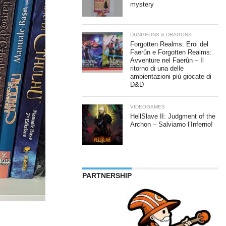
mystery
DUNGEONS & DRAGONS
Forgotten Realms: Eroi del
Faerûn e Forgotten Realms:
Avventure nel Faerûn – Il
ritorno di una delle
ambientazioni più giocate di
D&D
VIDEOGAMES
HellSlave II: Judgment of the
Archon – Salviamo l’Inferno!
PARTNERSHIP