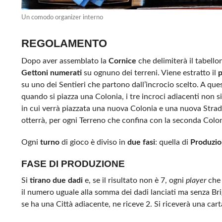
Un comodo organizer interno
REGOLAMENTO
Dopo aver assemblato la
Cornice
che delimiterà il tabello
Gettoni numerati
su ognuno dei terreni. Viene estratto il
p
su uno dei Sentieri che partono dall’incrocio scelto. A que
quando si piazza una Colonia, i tre incroci adiacenti non 
in cui verrà piazzata una nuova Colonia e una nuova Strad
otterrà, per ogni Terreno che confina con la seconda Colo
Ogni
turno
di gioco è diviso in
due fasi
: quella di
Produzi
FASE DI PRODUZIONE
Si
tirano due dadi
e, se il risultato non è 7, ogni
player
che 
il numero uguale alla somma dei dadi lanciati ma senza Bri
se ha una Città adiacente, ne riceve 2. Si riceverà una car