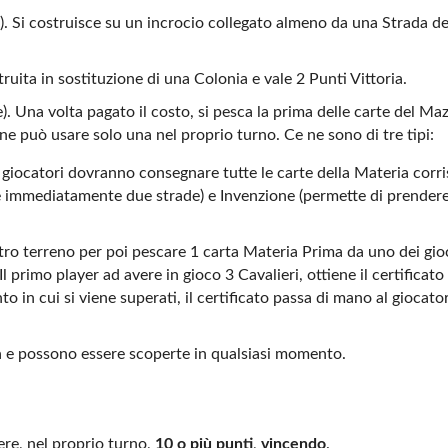
o). Si costruisce su un incrocio collegato almeno da una Strada de
uita in sostituzione di una Colonia e vale 2 Punti Vittoria.
. Una volta pagato il costo, si pesca la prima delle carte del Ma
e può usare solo una nel proprio turno. Ce ne sono di tre tipi:
i giocatori dovranno consegnare tutte le carte della Materia corr
re immediatamente due strade) e Invenzione (permette di prender
ltro terreno per poi pescare 1 carta Materia Prima da uno dei gio
l primo player ad avere in gioco 3 Cavalieri, ottiene il certificato
 in cui si viene superati, il certificato passa di mano al giocato
a e possono essere scoperte in qualsiasi momento.
ere, nel proprio turno,
10 o più punti
,
vincendo
.