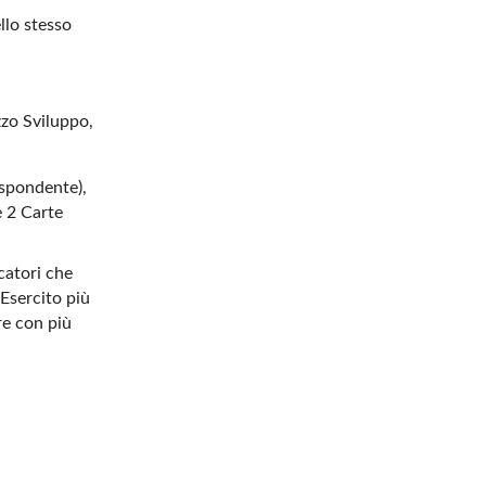
llo stesso
zzo Sviluppo,
ispondente),
e 2 Carte
catori che
 Esercito più
re con più