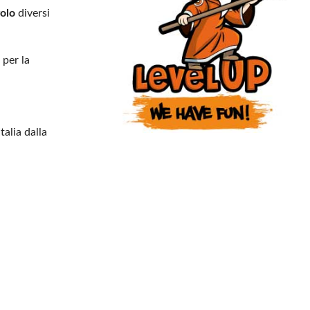
volo
diversi
per la
talia dalla