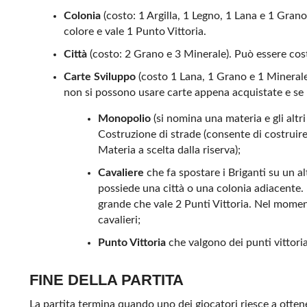
Colonia
(costo: 1 Argilla, 1 Legno, 1 Lana e 1 Gran
colore e vale 1 Punto Vittoria.
Città
(costo: 2 Grano e 3 Minerale). Può essere costr
Carte Sviluppo
(costo 1 Lana, 1 Grano e 1 Minerale)
non si possono usare carte appena acquistate e se n
Monopolio
(si nomina una materia e gli altr
Costruzione di strade (consente di costrui
Materia a scelta dalla riserva);
Cavaliere
che fa spostare i Briganti su un a
possiede una città o una colonia adiacente. I
grande che vale 2 Punti Vittoria. Nel momento
cavalieri;
Punto Vittoria
che valgono dei punti vittori
FINE DELLA PARTITA
La partita termina quando uno dei giocatori riesce a otten