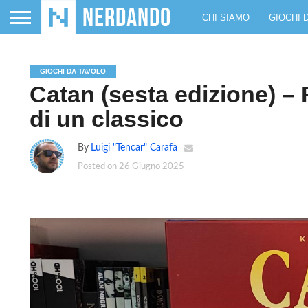
CHI SIAMO
GIOCHI 
GIOCHI DA TAVOLO
Catan (sesta edizione) –
di un classico
By
Luigi "Tencar" Carafa
Posted on
26 Giugno 2025