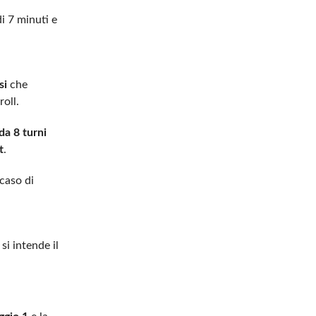
i 7 minuti e
si
che
roll.
a 8 turni
t
.
 caso di
, si intende il