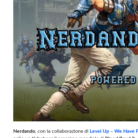
Nerdando
, con la collaborazione di
Level Up – We Have 