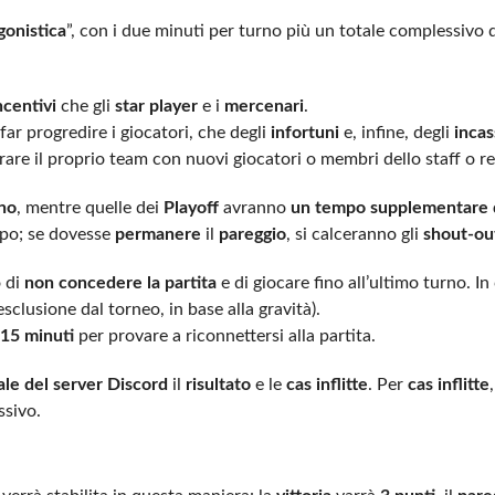
gonistica
”, con i due minuti per turno più un totale complessivo d
ncentivi
che gli
star player
e i
mercenari
.
ar progredire i giocatori, che degli
infortuni
e, infine, degli
incas
orare il proprio team con nuovi giocatori o membri dello staff o re
nno
, mentre quelle dei
Playoff
avranno
un tempo supplementare d
mpo; se dovesse
permanere
il
pareggio
, si calceranno gli
shout-ou
o di
non concedere la partita
e di giocare fino all’ultimo turno. In
lusione dal torneo, in base alla gravità).
15 minuti
per provare a riconnettersi alla partita.
ale del server Discord
il
risultato
e le
cas inflitte
. Per
cas inflitte
ssivo.