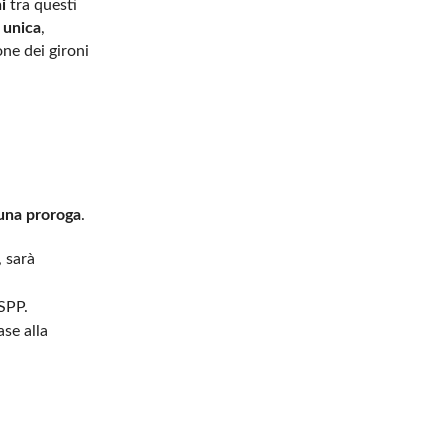
i
tra questi
a unica
,
ne dei gironi
una proroga
.
, sarà
SPP.
se alla