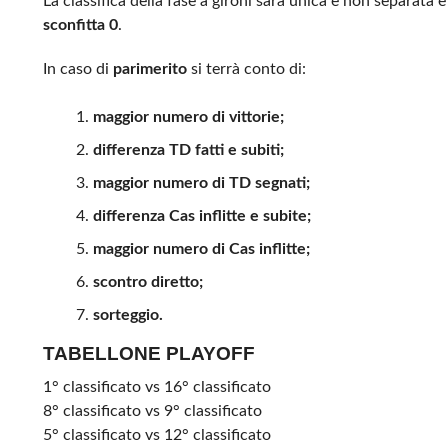
La classifica della fase a gironi sarà unica e non separata e
sconfitta 0
.
In caso di
parimerito
si terrà conto di:
maggior numero di vittorie;
differenza TD fatti e subiti;
maggior numero di TD segnati;
differenza Cas inflitte e subite;
maggior numero di Cas inflitte;
scontro diretto;
sorteggio.
TABELLONE PLAYOFF
1° classificato vs 16° classificato
8° classificato vs 9° classificato
5° classificato vs 12° classificato