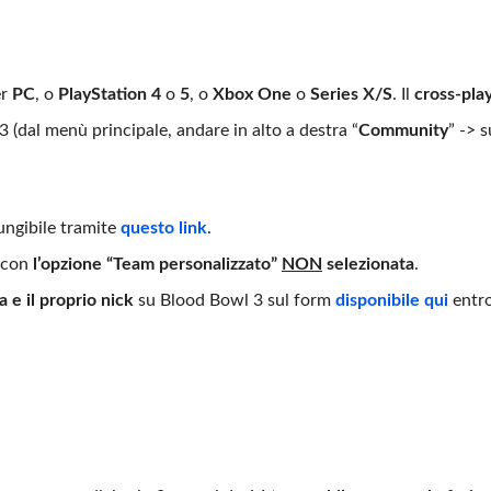
er
PC
, o
PlayStation 4
o
5
, o
Xbox One
o
Series X/S
. Il
cross-pla
 (dal menù principale, andare in alto a destra “
Community
” -> s
iungibile tramite
questo link
.
 con
l’opzione “Team personalizzato”
NON
selezionata
.
 e il proprio nick
su Blood Bowl 3 sul form
disponibile qui
entr