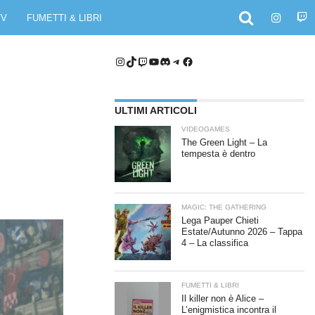
TV
FUMETTI & LIBRI
Instagram
TikTok
Twitch
YouTube
Discord
Telegram
Facebook
ULTIMI ARTICOLI
VIDEOGAMES
The Green Light – La
tempesta è dentro
MAGIC: THE GATHERING
Lega Pauper Chieti
Estate/Autunno 2026 – Tappa
4 – La classifica
FUMETTI & LIBRI
Il killer non è Alice –
L’enigmistica incontra il