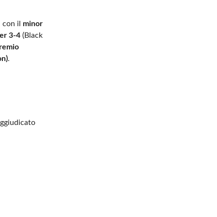
, con il
minor
er 3-4
(Black
remio
on)
.
aggiudicato