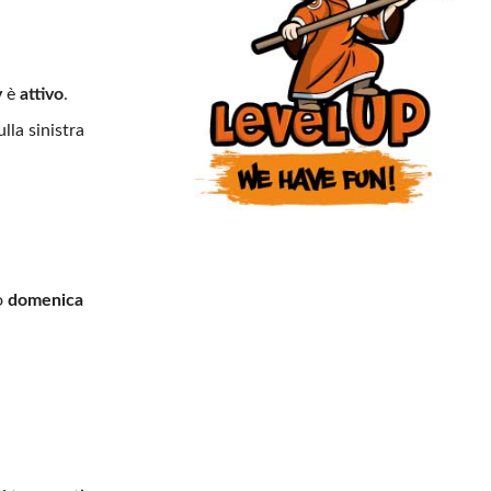
y
è
attivo
.
ulla sinistra
o
domenica