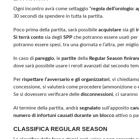
Ogni incontro avrà come settaggio “
regola dell’orologio: a
30 secondi da spendere in tutta la partita.
Poco prima della partita, sarà possibile
acquistare
sia gli
i
Si terrà conto
sia degli
SPP
che potranno essere usati per f
potranno essere spesi, tra una giornata e l’altra, per migli
In caso di
pareggio
, le
partite
della
Regular Season finira
dove sarà possibile usare i reroll avanzati dal secondo te
Per
rispettare l’avversario e gli organizzatori
, vi chiediam
concessione, si valuterà come procedere (ammonizione o esc
Se si dovessero verificare delle
disconnessioni
, ci saranno
Al termine della partita, andrà
segnalato
sull’apposito
can
numero di infortuni causati durante un blocco
attivo o pa
CLASSIFICA REGULAR SEASON