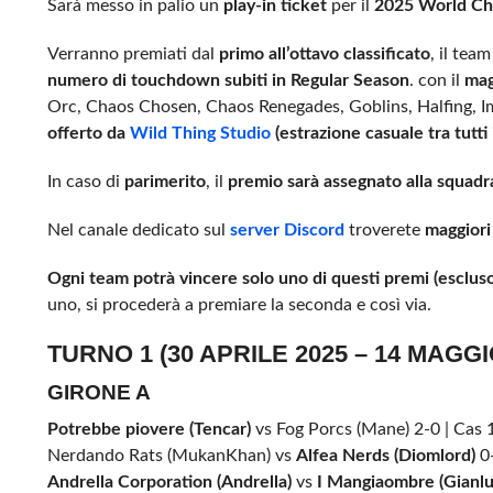
Sarà messo in palio un
play-in ticket
per il
2025 World Ch
Verranno premiati dal
primo
all’ottavo classificato
, il team
numero di touchdown subiti in Regular Season
. con il
mag
Orc, Chaos Chosen, Chaos Renegades, Goblins, Halfing, Imp
offerto da
Wild Thing Studio
(estrazione casuale tra tutti 
In caso di
parimerito
, il
premio sarà assegnato alla squadra
Nel canale dedicato sul
server Discord
troverete
maggiori 
Ogni team potrà vincere solo uno di questi premi (escluso
uno, si procederà a premiare la seconda e così via.
TURNO 1 (30 APRILE 2025 – 14 MAGGI
GIRONE A
Potrebbe piovere (Tencar)
vs Fog Porcs (Mane) 2-0 | Cas 
Nerdando Rats (MukanKhan) vs
Alfea Nerds (Diomlord)
0-
Andrella Corporation (Andrella)
vs
I Mangiaombre (Gianlu