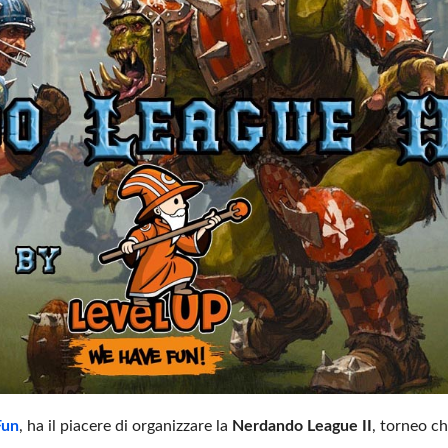
Fun
, ha il piacere di organizzare la
Nerdando League II
, torneo c