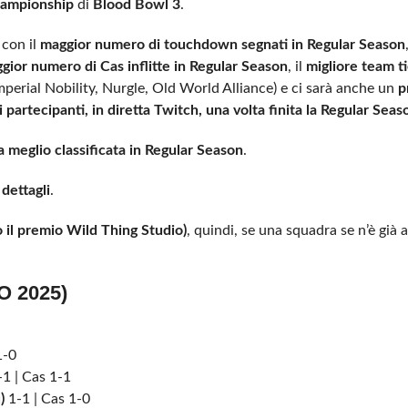
ampionship
di
Blood Bowl 3
.
 con il
maggior numero di touchdown segnati in Regular Season
gior numero di Cas inflitte in Regular Season
, il
migliore team ti
erial Nobility, Nurgle, Old World Alliance) e ci sarà anche un
p
i partecipanti, in diretta Twitch, una volta finita la Regular Seas
 meglio classificata in Regular Season
.
dettagli
.
 il premio Wild Thing Studio)
, quindi, se una squadra se n’è già 
O 2025)
1-0
1 | Cas 1-1
)
1-1 | Cas 1-0