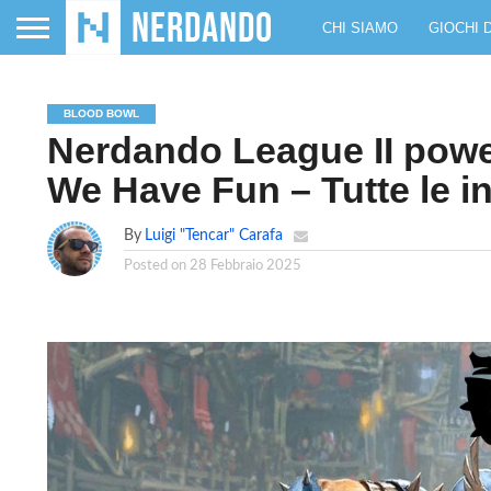
CHI SIAMO
GIOCHI 
BLOOD BOWL
Nerdando League II powe
We Have Fun – Tutte le i
By
Luigi "Tencar" Carafa
Posted on
28 Febbraio 2025