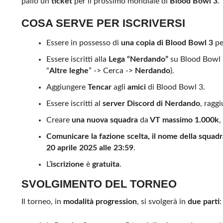
palio un
ticket
per il prossimo mondiale di
Blood Bowl 3
.
COSA SERVE PER ISCRIVERSI
Essere in possesso di
una copia di Blood Bowl 3
p
Essere iscritti alla
Lega “Nerdando”
su Blood Bowl 3
“
Altre leghe
” -> Cerca ->
Nerdando
).
Aggiungere
Tencar
agli
amici
di Blood Bowl 3.
Essere iscritti al
server Discord di Nerdando
, ragg
Creare
una nuova squadra
da
VT massimo 1.000k
,
Comunicare la fazione scelta, il nome della squadra
20 aprile 2025 alle 23:59
.
L’
iscrizione
è
gratuita
.
SVOLGIMENTO DEL TORNEO
Il torneo, in
modalità progression
, si svolgerà in
due parti
: