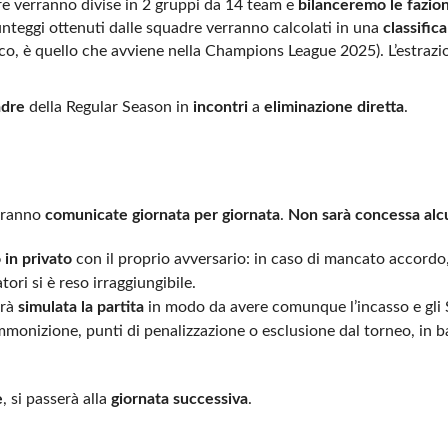
re verranno divise in 2 gruppi da 14 team e
bilanceremo le fazion
punteggi ottenuti dalle squadre verranno calcolati in una
classific
ico, è quello che avviene nella Champions League 2025). L’estrazio
adre
della Regular Season in
incontri
a
eliminazione diretta
.
ranno
comunicate giornata per giornata
.
Non sarà concessa alc
 in privato
con il proprio avversario: in caso di mancato accordo
ori si è reso irraggiungibile.
rrà
simulata la partita
in modo da avere comunque l’incasso e gli 
monizione, punti di penalizzazione o esclusione dal torneo, in ba
e
, si passerà alla
giornata successiva
.