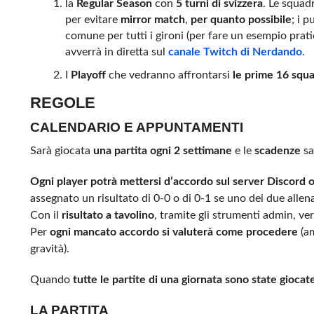
la
Regular Season
con
5 turni di svizzera
. Le squad
per evitare
mirror match
,
per quanto possibile
; i 
comune per tutti i gironi (per fare un esempio prat
avverrà in diretta sul
canale Twitch di Nerdando
.
I
Playoff
che vedranno affrontarsi
le prime
16 squ
REGOLE
CALENDARIO E APPUNTAMENTI
Sarà giocata
una partita ogni 2 settimane
e le
scadenze
sa
Ogni player potrà mettersi d’accordo sul server Discord o
assegnato un risultato di 0-0 o di 0-1 se uno dei due allenat
Con il
risultato a tavolino
, tramite gli strumenti admin, ve
Per
ogni mancato accordo si valuterà come procedere
(am
gravità).
Quando
tutte le partite di una giornata sono state giocat
LA PARTITA