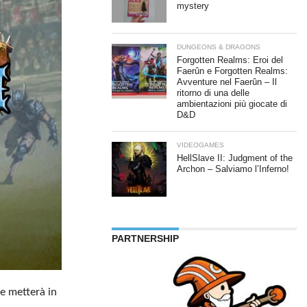
mystery
DUNGEONS & DRAGONS
Forgotten Realms: Eroi del
Faerûn e Forgotten Realms:
Avventure nel Faerûn – Il
ritorno di una delle
ambientazioni più giocate di
D&D
VIDEOGAMES
HellSlave II: Judgment of the
Archon – Salviamo l’Inferno!
PARTNERSHIP
he metterà in