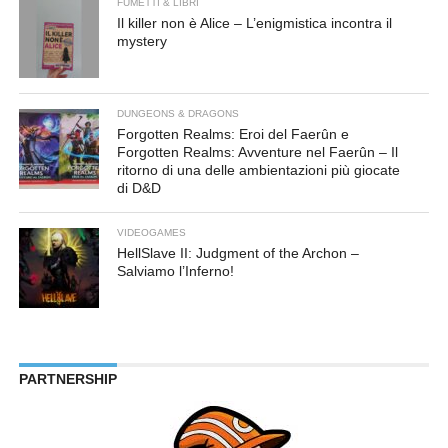
FUMETTI & LIBRI
Il killer non è Alice – L’enigmistica incontra il
mystery
DUNGEONS & DRAGONS
Forgotten Realms: Eroi del Faerûn e
Forgotten Realms: Avventure nel Faerûn – Il
ritorno di una delle ambientazioni più giocate
di D&D
VIDEOGAMES
HellSlave II: Judgment of the Archon –
Salviamo l’Inferno!
PARTNERSHIP