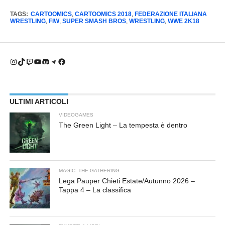
TAGS:
CARTOOMICS
,
CARTOOMICS 2018
,
FEDERAZIONE ITALIANA
WRESTLING
,
FIW
,
SUPER SMASH BROS
,
WRESTLING
,
WWE 2K18
Instagram
TikTok
Twitch
YouTube
Discord
Telegram
Facebook
ULTIMI ARTICOLI
VIDEOGAMES
The Green Light – La tempesta è dentro
MAGIC: THE GATHERING
Lega Pauper Chieti Estate/Autunno 2026 –
Tappa 4 – La classifica