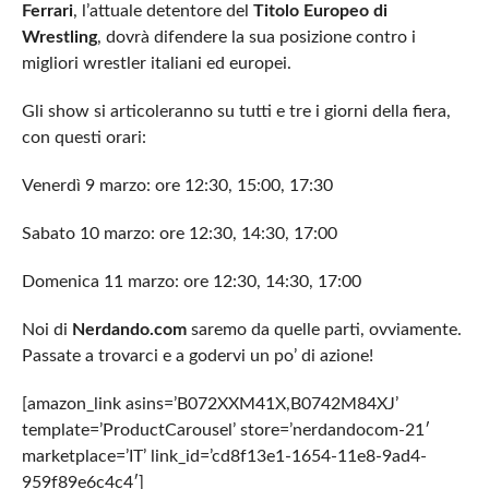
Ferrari
, l’attuale detentore del
Titolo Europeo di
Wrestling
, dovrà difendere la sua posizione contro i
migliori wrestler italiani ed europei.
Gli show si articoleranno su tutti e tre i giorni della fiera,
con questi orari:
Venerdì 9 marzo: ore 12:30, 15:00, 17:30
Sabato 10 marzo: ore 12:30, 14:30, 17:00
Domenica 11 marzo: ore 12:30, 14:30, 17:00
Noi di
Nerdando.com
saremo da quelle parti, ovviamente.
Passate a trovarci e a godervi un po’ di azione!
[amazon_link asins=’B072XXM41X,B0742M84XJ’
template=’ProductCarousel’ store=’nerdandocom-21′
marketplace=’IT’ link_id=’cd8f13e1-1654-11e8-9ad4-
959f89e6c4c4′]