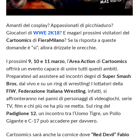
Amanti del cosplay? Appassionati di picchiaduro?
Giocatori di
WWE 2K18
? E magari prossimi visitatori del
Cartoomics
di
FieraMilano
? Se la risposta a queste
domande è “sì”, allora drizzate le orecchie.
I prossimi
9, 10 e 11 marzo
, l’
Area Action
di
Cartoomics
offrirà un evento capace di unire tutti questi ambiti.
Preparatevi ad assistere ad incontri degni di
Super Smash
Bros
, dal vivo e su un ring di wrestling! I lottatori della
FIW
,
Federazione Italiana Wrestling
, infatti, si
affronteranno nei panni di personaggi di videogiochi, serie
TV, film e chi più ne ha più ne metta. Sul ring del
Padiglione
12
, un incontro tra l’Uomo Tigre, un Pollo
Gigante e C-17 può accadere per davvero.
Cartoomics sarà anche la cornice dove
“Red Devil” Fabio