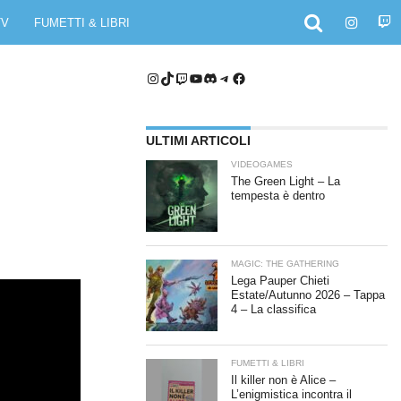
TV
FUMETTI & LIBRI
Instagram
TikTok
Twitch
YouTube
Discord
Telegram
Facebook
ULTIMI ARTICOLI
VIDEOGAMES
The Green Light – La
tempesta è dentro
MAGIC: THE GATHERING
Lega Pauper Chieti
Estate/Autunno 2026 – Tappa
4 – La classifica
FUMETTI & LIBRI
Il killer non è Alice –
L’enigmistica incontra il