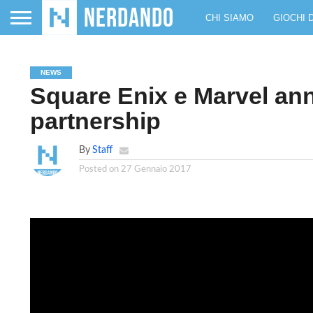
CHI SIAMO
GIOCHI 
NEWS
Square Enix e Marvel a
partnership
By
Staff
Posted on
27 Gennaio 2017