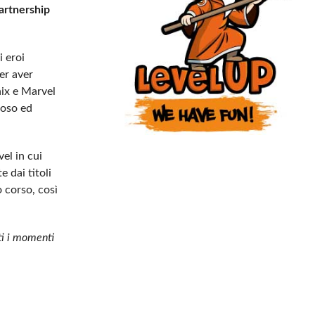
artnership
i eroi
er aver
nix e Marvel
moso ed
el in cui
 dai titoli
o corso, così
tti i momenti