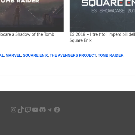
giocare a Shadow of the Tomb
E3 2018 – I tre titoli imperdibili de
Square Enix
AL
,
MARVEL
,
SQUARE ENIX
,
THE AVENGERS PROJECT
,
TOMB RAIDER
Instagram
TikTok
Twitch
YouTube
Discord
Telegram
Facebook