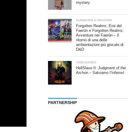
mystery
DUNGEONS & DRAGONS
Forgotten Realms: Eroi del
Faerûn e Forgotten Realms:
Avventure nel Faerûn – Il
ritorno di una delle
ambientazioni più giocate di
D&D
VIDEOGAMES
HellSlave II: Judgment of the
Archon – Salviamo l’Inferno!
PARTNERSHIP