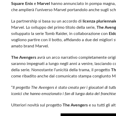
Square Enix
e
Marvel
hanno annunciato in pompa magna, tra
che amplierà l’universo Marvel portandolo anche sugli sch
La partnership si basa su un accordo di
licenza pluriennal
Marvel. Lo sviluppo del primo titolo della serie,
The Aveng
sviluppato la serie Tomb Raider, in collaborazione con
Eid
vogliono partire con il botto, affidando a due dei migliori
amato brand Marvel.
The Avengers
avrà un arco narrativo completamente origina
saranno impegnati a lungo negli anni a venire, lasciando co
della serie. Nonostante l’unicità della trama, il progetto
Th
come ribadito anche dal comunicato stampa congiunto Ma
“
Il progetto The Avengers è stato creato per i giocatori di tutt
iconici che hanno emozionato i fan di lunga data del franchise
Ulteriori novità sul progetto
The Avengers
e su tutti gli a