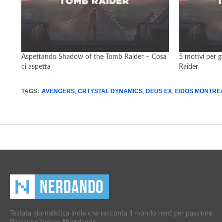
Aspettando Shadow of the Tomb Raider – Cosa
5 motivi per 
ci aspetta
Raider
TAGS:
AVENGERS
,
CRTYSTAL DYNAMICS
,
DEUS EX
,
EIDOS MONTRE
Testata giornalistica indie che racconta il mondo nerd per passione.