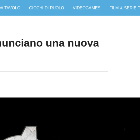
DA TAVOLO
GIOCHI DI RUOLO
VIDEOGAMES
FILM & SERIE 
nnunciano una nuova