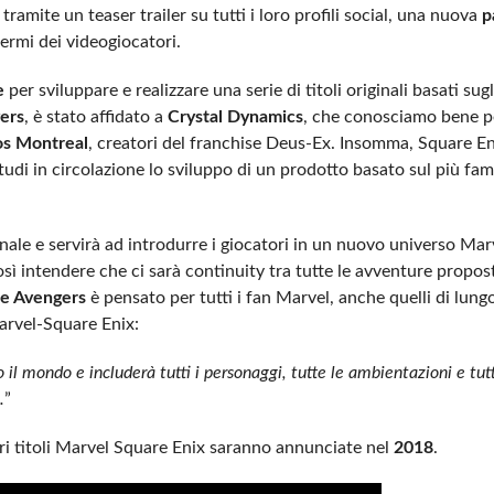
mite un teaser trailer su tutti i loro profili social, una nuova
p
ermi dei videogiocatori.
e
per sviluppare e realizzare una serie di titoli originali basati sugl
ers
, è stato affidato a
Crystal Dynamics
, che conosciamo bene p
os Montreal
, creatori del franchise Deus-Ex. Insomma, Square E
 studi in circolazione lo sviluppo di un prodotto basato sul più fa
le e servirà ad introdurre i giocatori in un nuovo universo Marv
sì intendere che ci sarà continuity tra tutte le avventure proposte
e Avengers
è pensato per tutti i fan Marvel, anche quelli di lung
rvel-Square Enix:
o il mondo e includerà tutti i personaggi, tutte le ambientazioni e tu
.
”
ltri titoli Marvel Square Enix saranno annunciate nel
2018
.