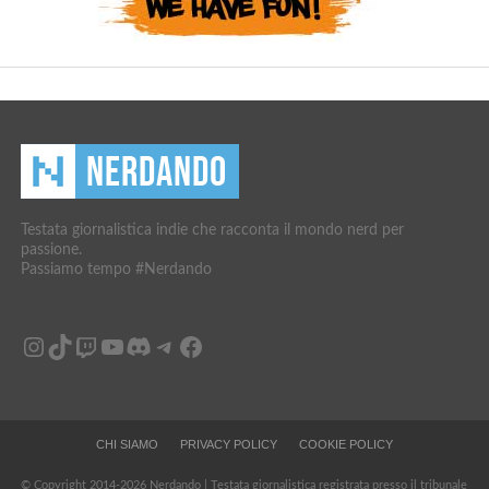
Testata giornalistica indie che racconta il mondo nerd per
passione.
Passiamo tempo #Nerdando
Instagram
TikTok
Twitch
YouTube
Discord
Telegram
Facebook
CHI SIAMO
PRIVACY POLICY
COOKIE POLICY
© Copyright 2014-2026 Nerdando | Testata giornalistica registrata presso il tribunale