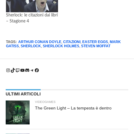
Sherlock: le citazioni dai libri
– Stagione 4
TAGS:
ARTHUR CONAN DOYLE
,
CITAZIONI
,
EASTER EGGS
,
MARK
GATISS
,
SHERLOCK
,
SHERLOCK HOLMES
,
STEVEN MOFFAT
Instagram
TikTok
Twitch
YouTube
Discord
Telegram
Facebook
ULTIMI ARTICOLI
VIDEOGAMES
The Green Light – La tempesta è dentro