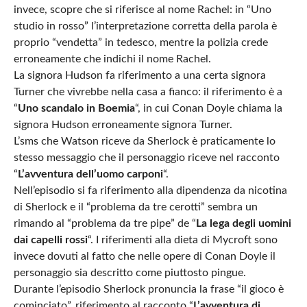
invece, scopre che si riferisce al nome Rachel: in “Uno
studio in rosso” l’interpretazione corretta della parola è
proprio “vendetta” in tedesco, mentre la polizia crede
erroneamente che indichi il nome Rachel.
La signora Hudson fa riferimento a una certa signora
Turner che vivrebbe nella casa a fianco: il riferimento è a
“
Uno scandalo in Boemia
“, in cui Conan Doyle chiama la
signora Hudson erroneamente signora Turner.
L’sms che Watson riceve da Sherlock è praticamente lo
stesso messaggio che il personaggio riceve nel racconto
“
L’avventura dell’uomo carponi
“.
Nell’episodio si fa riferimento alla dipendenza da nicotina
di Sherlock e il “problema da tre cerotti” sembra un
rimando al “problema da tre pipe” de “
La lega degli uomini
dai capelli rossi
“. I riferimenti alla dieta di Mycroft sono
invece dovuti al fatto che nelle opere di Conan Doyle il
personaggio sia descritto come piuttosto pingue.
Durante l’episodio Sherlock pronuncia la frase “il gioco è
cominciato”, riferimento al racconto “
L’avventura di