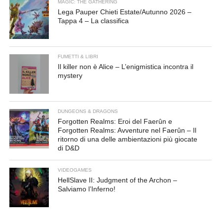
MAGIC: THE GATHERING
Lega Pauper Chieti Estate/Autunno 2026 –
Tappa 4 – La classifica
FUMETTI & LIBRI
Il killer non è Alice – L’enigmistica incontra il
mystery
DUNGEONS & DRAGONS
Forgotten Realms: Eroi del Faerûn e
Forgotten Realms: Avventure nel Faerûn – Il
ritorno di una delle ambientazioni più giocate
di D&D
VIDEOGAMES
HellSlave II: Judgment of the Archon –
Salviamo l’Inferno!