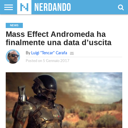
CHI
SIAMO
GIOCHI
GIOCHI
VIDEOGAMES
FILM
FUMETTI
MAGIC:
DUNGEONS
WRESTLING
NERDANDO
I
NEWS
DA
DI
&
& LIBRI
THE
&
AWARDS
BOLLINI
Mass Effect Andromeda ha
TAVOLO
RUOLO
SERIE
GATHERING
DRAGONS
TV
finalmente una data d’uscita
By
Luigi "Tencar" Carafa
Posted on
5 Gennaio 2017