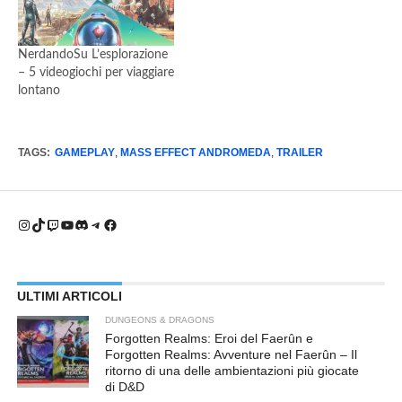
NerdandoSu L’esplorazione
– 5 videogiochi per viaggiare
lontano
TAGS:
GAMEPLAY
,
MASS EFFECT ANDROMEDA
,
TRAILER
Instagram
TikTok
Twitch
YouTube
Discord
Telegram
Facebook
ULTIMI ARTICOLI
DUNGEONS & DRAGONS
Forgotten Realms: Eroi del Faerûn e
Forgotten Realms: Avventure nel Faerûn – Il
ritorno di una delle ambientazioni più giocate
di D&D