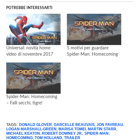
POTREBBE INTERESSARTI
Universal: novità home
5 motivi per guardare
video di novembre 2017
Spider-Man: Homecoming
Spider-Man: Homecoming
– Falli secchi, tigre!
TAGS:
DONALD GLOVER
,
GARCELLE BEAUVAIS
,
JON FAVREAU
,
LOGAN MARSHALL-GREEN
,
MARISA TOMEI
,
MARTIN STARR
,
MICHAEL KEATON
,
ROBERT DOWNEY JR.
,
SPIDER-MAN:
HOMECOMING
,
TOM HOLLAND
,
TRAILER