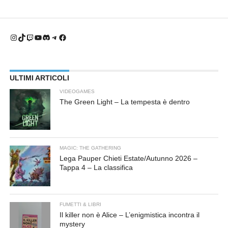
Instagram
TikTok
Twitch
YouTube
Discord
Telegram
Facebook
ULTIMI ARTICOLI
VIDEOGAMES
The Green Light – La tempesta è dentro
MAGIC: THE GATHERING
Lega Pauper Chieti Estate/Autunno 2026 –
Tappa 4 – La classifica
FUMETTI & LIBRI
Il killer non è Alice – L’enigmistica incontra il
mystery