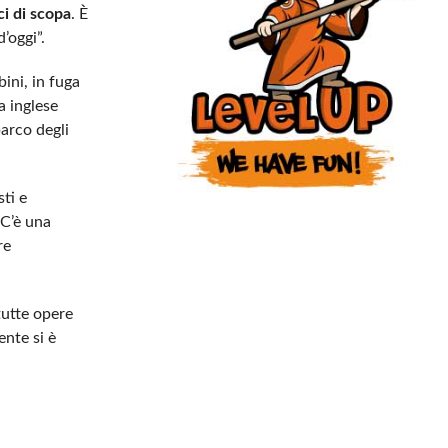
i di scopa
. È
’oggi”.
ini, in fuga
a inglese
arco degli
sti e
 C’è una
re
tutte opere
ente si è