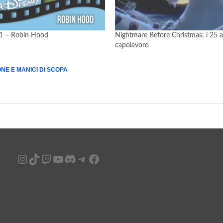
1 – Robin Hood
Nightmare Before Christmas: i 25 a
capolavoro
NE E MANICI DI SCOPA
Instagram
TikTok
Twitch
YouTube
Discord
Telegram
Facebook