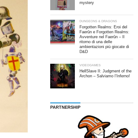
mystery
DUNGEONS & DRAGONS
Forgotten Realms: Eroi del
Faerûn e Forgotten Realms:
Avventure nel Faerûn – Il
ritorno di una delle
ambientazioni più giocate di
D&D
VIDEOGAMES
HellSlave II: Judgment of the
Archon – Salviamo l’Inferno!
PARTNERSHIP