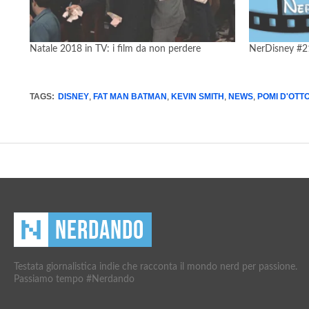
Natale 2018 in TV: i film da non perdere
NerDisney #2
TAGS:
DISNEY
,
FAT MAN BATMAN
,
KEVIN SMITH
,
NEWS
,
POMI D'OTTO
Testata giornalistica indie che racconta il mondo nerd per passione.
Passiamo tempo #Nerdando