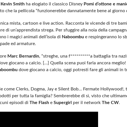
,
Kevin Smith
ha elogiato il classico Disney
Pomi d’ottone e manic
o che la pellicola “funzionerebbe dannatamente bene al giorno d
nica mista, cartoon e live action. Racconta le vicende di tre bamb
ure di un’apprendista strega. Per sfuggire alla noia della campagn
no i magici animali dell’isola di
Naboombu
e respingeranno lo sb
 spade ed armature.
tore
Marc Bernardin
, “streghe, una f**********a battaglia tra nazi
ove giocano a calcio. […] Quella scena puoi farla ancora meglio!
Naboombu
dove giocano a calcio, oggi potresti fare gli animali in t
die come Clerks, Dogma, Jay e Silent Bob… Fermate Hollywood!, 
dotti per tutta la famiglia? Sembrerebbe di sì, visto che ultimam
lcuni episodi di
The Flash
e
Supergirl
per il network
The CW
.