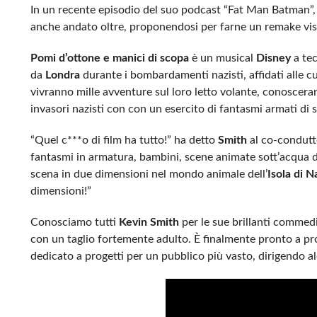
In un recente episodio del suo podcast “Fat Man Batman”
anche andato oltre, proponendosi per farne un remake vist
Pomi d’ottone e manici di scopa
è un musical
Disney
a tec
da
Londra
durante i bombardamenti nazisti, affidati alle c
vivranno mille avventure sul loro letto volante, conosceran
invasori nazisti con con un esercito di fantasmi armati di
“Quel c***o di film ha tutto!” ha detto
Smith
al co-condut
fantasmi in armatura, bambini, scene animate sott’acqua d
scena in due dimensioni nel mondo animale dell’
Isola di 
dimensioni!”
Conosciamo tutti
Kevin Smith
per le sue brillanti comme
con un taglio fortemente adulto. È finalmente pronto a pro
dedicato a progetti per un pubblico più vasto, dirigendo a