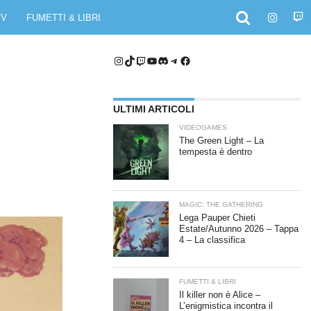
TV
FUMETTI & LIBRI
Instagram
TikTok
Twitch
YouTube
Discord
Telegram
Facebook
ULTIMI ARTICOLI
VIDEOGAMES
The Green Light – La
tempesta è dentro
MAGIC: THE GATHERING
Lega Pauper Chieti
Estate/Autunno 2026 – Tappa
4 – La classifica
FUMETTI & LIBRI
Il killer non è Alice –
L’enigmistica incontra il