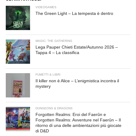
VIDEOGAMES
The Green Light – La tempesta è dentro
MAGIC: THE GATHERING
Lega Pauper Chieti Estate/Autunno 2026 –
Tappa 4 – La classifica
FUMETTI & LIBRI
Il killer non è Alice – L’enigmistica incontra il
mystery
DUNGEONS & DRAGONS
Forgotten Realms: Eroi del Faerûn e
Forgotten Realms: Avventure nel Faerûn – Il
ritorno di una delle ambientazioni più giocate
di D&D