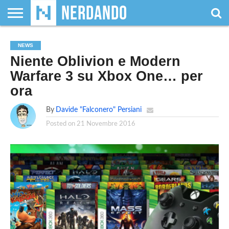
CHI
SIAMO
GIOCHI
GIOCHI
VIDEOGAMES
FILM
FUMETTI
MAGIC:
DUNGEONS
WRESTLING
NERDANDO
I
NEWS
DA
DI
&
& LIBRI
THE
&
AWARDS
BOLLINI
Niente Oblivion e Modern
TAVOLO
RUOLO
SERIE
GATHERING
DRAGONS
TV
Warfare 3 su Xbox One… per
ora
By
Davide "Falconero" Persiani
Posted on
21 Novembre 2016