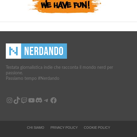
Testata giornalistica indie che racconta il mondo nerd per
passione.
Passiamo tempo #Nerdando
Instagram
TikTok
Twitch
YouTube
Discord
Telegram
Facebook
CHI SIAMO
PRIVACY POLICY
COOKIE POLICY