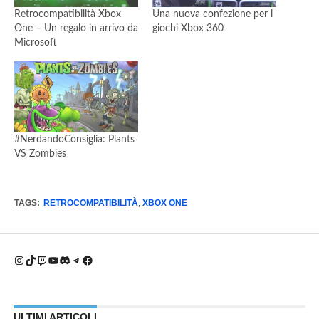
Retrocompatibilità Xbox
Una nuova confezione per i
One – Un regalo in arrivo da
giochi Xbox 360
Microsoft
#NerdandoConsiglia: Plants
VS Zombies
TAGS:
RETROCOMPATIBILITÀ
,
XBOX ONE
Instagram
TikTok
Twitch
YouTube
Discord
Telegram
Facebook
ULTIMI ARTICOLI