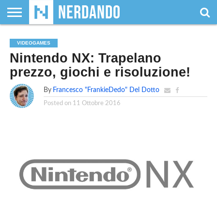
CHI
SIAMO
GIOCHI
GIOCHI
VIDEOGAMES
FILM
FUMETTI
MAGIC:
DUNGEONS
WRESTLING
NERDANDO
I
VIDEOGAMES
DA
DI
&
& LIBRI
THE
&
AWARDS
BOLLINI
Nintendo NX: Trapelano
TAVOLO
RUOLO
SERIE
GATHERING
DRAGONS
TV
prezzo, giochi e risoluzione!
By
Francesco "FrankieDedo" Del Dotto
Posted on
11 Ottobre 2016