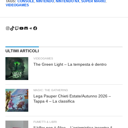
TAGS:
CONSOLE
,
NINTENDO
,
NINTENDO NX
,
SUPER MARIO
,
VIDEOGAMES
Instagram
TikTok
Twitch
YouTube
Discord
Telegram
Facebook
ULTIMI ARTICOLI
VIDEOGAMES
The Green Light – La tempesta è dentro
MAGIC: THE GATHERING
Lega Pauper Chieti Estate/Autunno 2026 –
Tappa 4 – La classifica
FUMETTI & LIBRI
Il killer non è Alice – L’enigmistica incontra il