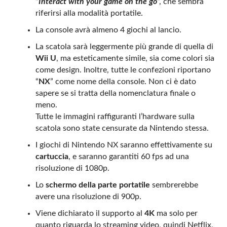
“
Interact with your game on the go
“, che sembra
riferirsi alla modalità portatile.
La console avrà almeno 4 giochi al lancio.
La scatola sarà leggermente più grande di quella di
Wii U
, ma esteticamente simile, sia come colori sia
come design. Inoltre, tutte le confezioni riportano
“
NX
” come nome della console. Non ci è dato
sapere se si tratta della nomenclatura finale o
meno.
Tutte le immagini raffiguranti l’hardware sulla
scatola sono state censurate da Nintendo stessa.
I giochi di Nintendo NX saranno effettivamente su
cartuccia
, e saranno garantiti 60 fps ad una
risoluzione di 1080p.
Lo
schermo della parte portatile
sembrerebbe
avere una risoluzione di 900p.
Viene dichiarato il supporto al
4K
ma solo per
quanto riguarda lo streaming video, quindi Netflix,