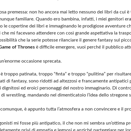
osa premessa: non ho ancora mai letto nessuno dei libri da cui è t
unque familiare. Quando ero bambina, infatti, i miei genitori er
do le copertine dei libri e immaginando le prodigiose avventure 
 che mi facevano attendere con così grande aspettativa la trasp
possibilità che la serie potesse rilanciare il genere fantasy sul pic
Game of Thrones
è difficile emergere, vuoi perché il pubblico at
 un’enorme occasione sprecata.
è troppo patinata, troppo “finta” e troppo “pulitina” per risultare 
ti di fantasy, sono ridotti ad altezzosi e francamente antipatici pr
ai dignitosi ed eroici personaggi del nostro immaginario. Di contro
i wrestling, mandando nel dimenticatoio l’idea dello stregone s
e, comunque, è appunto tutta l’atmosfera a non convincere e il pr
tagonisti mi fosse più antipatico, il che non mi sembra un’ottima 
mpletamente privi di empatia e legnosi e anziché parteggiare per lo