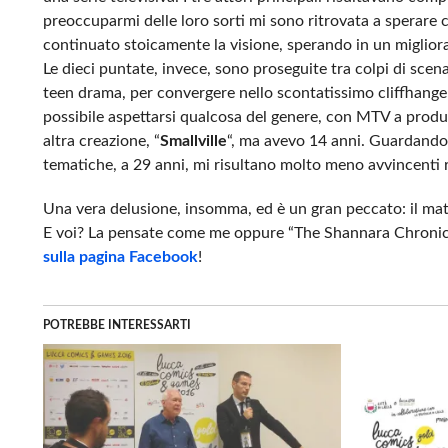
preoccuparmi delle loro sorti mi sono ritrovata a sperar
continuato stoicamente la visione, sperando in un miglio
Le dieci puntate, invece, sono proseguite tra colpi di scen
teen drama, per convergere nello scontatissimo cliffhanger
possibile aspettarsi qualcosa del genere, con MTV a produ
altra creazione, “
Smallville
“, ma avevo 14 anni. Guardando
tematiche, a 29 anni, mi risultano molto meno avvincenti 
Una vera delusione, insomma, ed è un gran peccato: il mater
E voi? La pensate come me oppure “The Shannara Chronicl
sulla pagina Facebook
!
POTREBBE INTERESSARTI