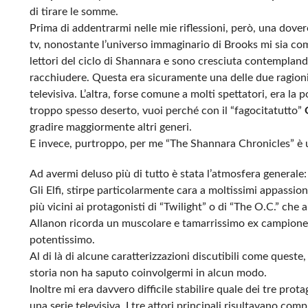
di tirare le somme.
Prima di addentrarmi nelle mie riflessioni, però, una dover
tv, nonostante l’universo immaginario di Brooks mi sia com
lettori del ciclo di Shannara e sono cresciuta contemplan
racchiudere. Questa era sicuramente una delle due ragioni
televisiva. L’altra, forse comune a molti spettatori, era la 
troppo spesso deserto, vuoi perché con il “fagocitatutto”
gradire maggiormente altri generi.
E invece, purtroppo, per me “The Shannara Chronicles” è
Ad avermi deluso più di tutto è stata l’atmosfera generale: 
Gli Elfi, stirpe particolarmente cara a moltissimi appassiona
più vicini ai protagonisti di “Twilight” o di “The O.C.” che 
Allanon ricorda un muscolare e tamarrissimo ex campione d
potentissimo.
Al di là di alcune caratterizzazioni discutibili come quest
storia non ha saputo coinvolgermi in alcun modo.
Inoltre mi era davvero difficile stabilire quale dei tre pro
una serie televisiva. I tre attori principali risultavano co