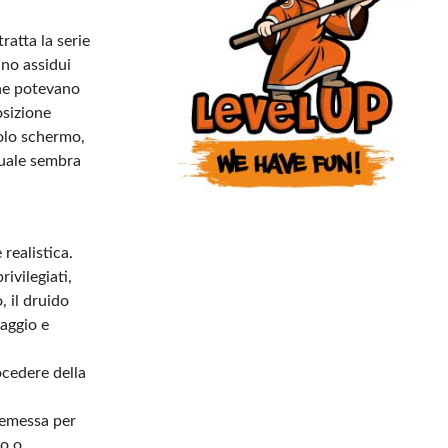
ratta la serie
ano assidui
che potevano
osizione
colo schermo,
tuale sembra
realistica.
ivilegiati,
, il druido
aggio e
ocedere della
premessa per
ro o