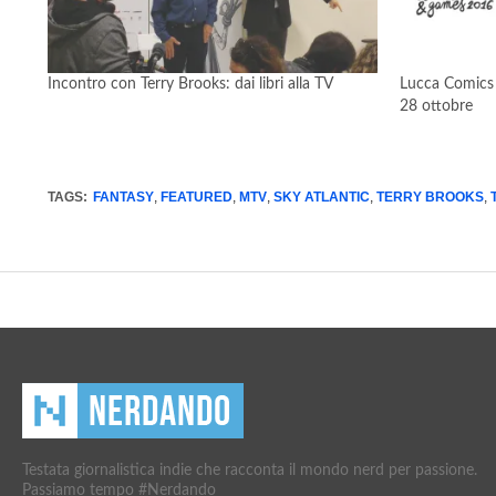
Incontro con Terry Brooks: dai libri alla TV
Lucca Comics 
28 ottobre
TAGS:
FANTASY
,
FEATURED
,
MTV
,
SKY ATLANTIC
,
TERRY BROOKS
,
Testata giornalistica indie che racconta il mondo nerd per passione.
Passiamo tempo #Nerdando