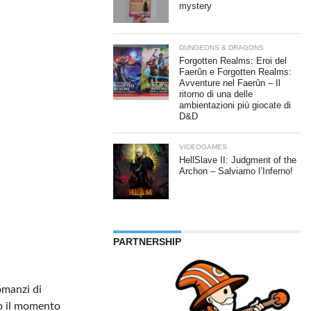
mystery
DUNGEONS & DRAGONS
Forgotten Realms: Eroi del
Faerûn e Forgotten Realms:
Avventure nel Faerûn – Il
ritorno di una delle
ambientazioni più giocate di
D&D
VIDEOGAMES
HellSlave II: Judgment of the
Archon – Salviamo l’Inferno!
PARTNERSHIP
romanzi di
to il momento