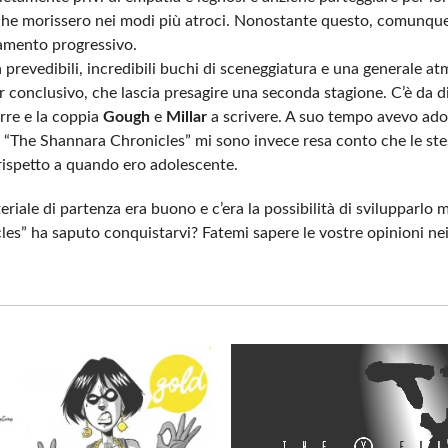
e che morissero nei modi più atroci. Nonostante questo, comunqu
ramento progressivo.
a prevedibili, incredibili buchi di sceneggiatura e una generale a
 conclusivo, che lascia presagire una seconda stagione. C’è da d
rre e la coppia
Gough
e
Millar
a scrivere. A suo tempo avevo ador
 “The Shannara Chronicles” mi sono invece resa conto che le ste
rispetto a quando ero adolescente.
iale di partenza era buono e c’era la possibilità di svilupparlo 
es” ha saputo conquistarvi? Fatemi sapere le vostre opinioni n