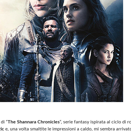
di “
The Shannara Chronicles
“, serie fantasy ispirata al ciclo di 
ic
e, una volta smaltite le impressioni a caldo, mi sembra arriva