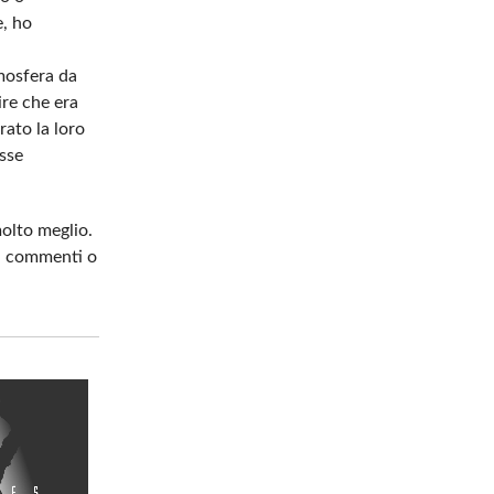
e, ho
tmosfera da
ire che era
ato la loro
sse
molto meglio.
ei commenti o