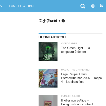
TV
FUMETTI & LIBRI
Instagram
TikTok
Twitch
YouTube
Discord
Telegram
Facebook
ULTIMI ARTICOLI
VIDEOGAMES
The Green Light – La
tempesta è dentro
MAGIC: THE GATHERING
Lega Pauper Chieti
Estate/Autunno 2026 – Tappa
4 – La classifica
FUMETTI & LIBRI
Il killer non è Alice –
L’enigmistica incontra il