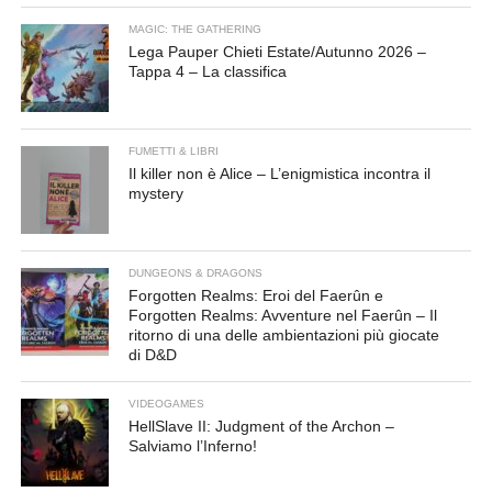
MAGIC: THE GATHERING
Lega Pauper Chieti Estate/Autunno 2026 –
Tappa 4 – La classifica
FUMETTI & LIBRI
Il killer non è Alice – L’enigmistica incontra il
mystery
DUNGEONS & DRAGONS
Forgotten Realms: Eroi del Faerûn e
Forgotten Realms: Avventure nel Faerûn – Il
ritorno di una delle ambientazioni più giocate
di D&D
VIDEOGAMES
HellSlave II: Judgment of the Archon –
Salviamo l’Inferno!