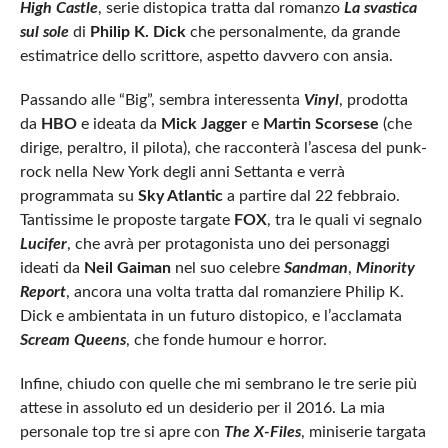
High Castle
, serie distopica tratta dal romanzo
La svastica
sul sole
di
Philip K. Dick
che personalmente, da grande
estimatrice dello scrittore, aspetto davvero con ansia.
Passando alle “Big”, sembra interessenta
Vinyl
, prodotta
da
HBO
e ideata da
Mick Jagger
e
Martin Scorsese
(che
dirige, peraltro, il pilota), che racconterà l’ascesa del punk-
rock nella New York degli anni Settanta e verrà
programmata su
Sky Atlantic
a partire dal 22 febbraio.
Tantissime le proposte targate
FOX
, tra le quali vi segnalo
Lucifer
, che avrà per protagonista uno dei personaggi
ideati da
Neil Gaiman
nel suo celebre
Sandman
,
Minority
Report
, ancora una volta tratta dal romanziere Philip K.
Dick e ambientata in un futuro distopico, e l’acclamata
Scream Queens
, che fonde humour e horror.
Infine, chiudo con quelle che mi sembrano le tre serie più
attese in assoluto ed un desiderio per il 2016. La mia
personale top tre si apre con
The X-Files
, miniserie targata