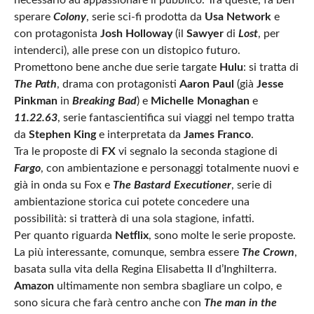
sperare
Colony
, serie sci-fi prodotta da
Usa Network
e
con protagonista
Josh Holloway
(il
Sawyer
di
Lost
, per
intenderci), alle prese con un distopico futuro.
Promettono bene anche due serie targate
Hulu
: si tratta di
The Path
, drama con protagonisti
Aaron Paul
(già
Jesse
Pinkman
in
Breaking Bad
) e
Michelle Monaghan
e
11.22.63
, serie fantascientifica sui viaggi nel tempo tratta
da
Stephen King
e interpretata da
James Franco
.
Tra le proposte di
FX
vi segnalo la seconda stagione di
Fargo
, con ambientazione e personaggi totalmente nuovi e
già in onda su Fox e
The Bastard Executioner
, serie di
ambientazione storica cui potete concedere una
possibilità: si tratterà di una sola stagione, infatti.
Per quanto riguarda
Netflix
, sono molte le serie proposte.
La più interessante, comunque, sembra essere
The Crown
,
basata sulla vita della Regina Elisabetta II d’Inghilterra.
Amazon
ultimamente non sembra sbagliare un colpo, e
sono sicura che farà centro anche con
The man in the