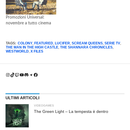
Promozioni Universal:
novembre a tutto cinema
TAGS:
COLONY
,
FEATURED
,
LUCIFER
,
SCREAM QUEENS
,
SERIE TV
,
THE MAN IN THE HIGH CASTLE
,
THE SHANNARA CHRONICLES
,
WESTWORLD
,
X FILES
Instagram
TikTok
Twitch
YouTube
Discord
Telegram
Facebook
ULTIMI ARTICOLI
VIDEOGAMES
The Green Light – La tempesta è dentro