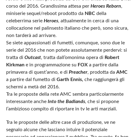
corso del 2016. Grandissima attesa per
Heroes Reborn
,
miniserie sequel/reboot prodotto da
NBC
della
celeberrima serie
Heroes
, attualmente in cerca di una
collocazione nel palinsesto italiano che però, sono sicura,
non tarderà ad arrivare.
Se siete appassionati di fumetti, comunque, sono due le
serie del 2016 che non potete assolutamente perdervi: si
tratta di
Outcast
, tratta dall’omonima opera di
Robert
Kirkman
e in programmazione su
FOX
a partire dalla
primavera di quest’anno, e di
Preacher
, prodotta da
AMC
a partire dal fumetto di
Garth Ennis,
che raggiungerà gli
schermi a metà del 2016.
Tra le proposte della rete AMC sembra particolarmente
interessante anche
Into the Badlands
, che si propone
l’ambizioso compito di riportare in tv le arti marziali.
Tra le proposte delle altre case di produzione, ve ne
segnalo alcune che lasciano intuire il potenziale
necessario ad appassionare il pubblico. Tra queste, fa ben