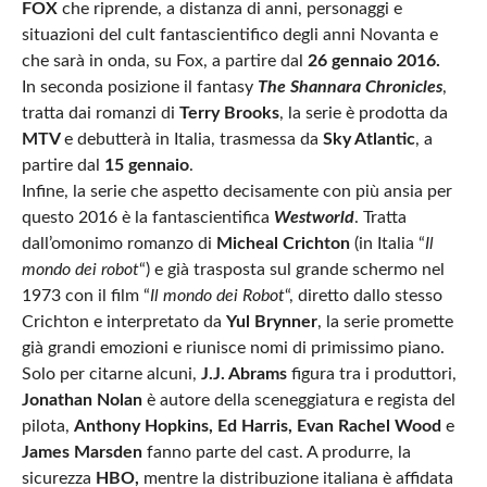
FOX
che riprende, a distanza di anni, personaggi e
situazioni del cult fantascientifico degli anni Novanta e
che sarà in onda, su Fox, a partire dal
26 gennaio 2016.
In seconda posizione il fantasy
The Shannara Chronicles
,
tratta dai romanzi di
Terry Brooks
, la serie è prodotta da
MTV
e debutterà in Italia, trasmessa da
Sky Atlantic
, a
partire dal
15 gennaio
.
Infine, la serie che aspetto decisamente con più ansia per
questo 2016 è la fantascientifica
Westworld
. Tratta
dall’omonimo romanzo di
Micheal Crichton
(in Italia “
Il
mondo dei robot
“) e già trasposta sul grande schermo nel
1973 con il film “
Il mondo dei Robot
“, diretto dallo stesso
Crichton e interpretato da
Yul Brynner
, la serie promette
già grandi emozioni e riunisce nomi di primissimo piano.
Solo per citarne alcuni,
J.J. Abrams
figura tra i produttori,
Jonathan Nolan
è autore della sceneggiatura e regista del
pilota,
Anthony Hopkins, Ed Harris, Evan Rachel Wood
e
James Marsden
fanno parte del cast. A produrre, la
sicurezza
HBO,
mentre la distribuzione italiana è affidata