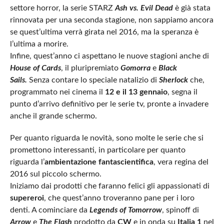
settore horror, la serie STARZ
Ash vs. Evil Dead
è già stata
rinnovata per una seconda stagione, non sappiamo ancora
se quest’ultima verrà girata nel 2016, ma la speranza è
l’ultima a morire.
Infine, quest’anno ci aspettano le nuove stagioni anche di
House of Cards
, il pluripremiato
Gomorra
e
Black
Sails.
Senza contare lo speciale natalizio di
Sherlock
che,
programmato nei cinema il
12 e il 13 gennaio
, segna il
punto d’arrivo definitivo per le serie tv, pronte a invadere
anche il grande schermo.
Per quanto riguarda le novità, sono molte le serie che si
promettono interessanti, in particolare per quanto
riguarda l’
ambientazione fantascientifica
, vera regina del
2016 sul piccolo schermo.
Iniziamo dai prodotti che faranno felici gli appassionati di
supereroi
, che quest’anno troveranno pane per i loro
denti. A cominciare da
Legends of Tomorrow
, spinoff di
Arrow
e
The Flash
prodotto da
CW
e in onda su
Italia 1
nel