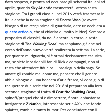
fiato sospeso, è pronta ad occupare gli schermi italiani ad
aprile, quando
Sky Atlantic
trasmetterà l’attesa sesta
stagione. Tra i grandi classici, nel 2016 verrà trasmessa in
Italia anche la nona stagione di
Doctor Who
(se avete
bisogno di un
recap
prima di guardarla, date un’occhiata a
questo articolo
, che vi chiarirà di molto le idee). Sempre a
proposito di classici, da noi è ancora in corso la sesta
stagione di
The Walking Dead
, ma sappiamo già che nel
corso dell’anno nuovo verrà realizzata la settima. La serie,
per quanto mi riguarda, si è ormai decisamente esaurita
ma, se siete inossidabili fan di Rick e compagni, non vi
resta che attendere fiduciosi il prosieguo della saga. Se
amate gli zombie ma, come me, pensate che il genere
abbia bisogno di una boccata d’aria fresca, vi consiglio di
recuperare due serie che nel 2016 si preparano alla loro
seconda stagione: si tratta di
Fear the Walking Dead
,
spinoff/prequel che si è dimostrato, finora, abbastanza
intrigante e
Z Nation
, interessante serie AXN che fonde
splatter, zombie e tanto humor. Per concludere con il