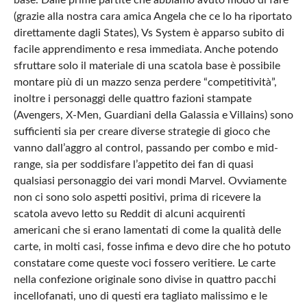
base. Dalle prime partite che abbiamo avuto modo di fare
(grazie alla nostra cara amica Angela che ce lo ha riportato
direttamente dagli States), Vs System è apparso subito di
facile apprendimento e resa immediata. Anche potendo
sfruttare solo il materiale di una scatola base è possibile
montare più di un mazzo senza perdere “competitività”,
inoltre i personaggi delle quattro fazioni stampate
(Avengers, X-Men, Guardiani della Galassia e Villains) sono
sufficienti sia per creare diverse strategie di gioco che
vanno dall’aggro al control, passando per combo e mid-
range, sia per soddisfare l’appetito dei fan di quasi
qualsiasi personaggio dei vari mondi Marvel. Ovviamente
non ci sono solo aspetti positivi, prima di ricevere la
scatola avevo letto su Reddit di alcuni acquirenti
americani che si erano lamentati di come la qualità delle
carte, in molti casi, fosse infima e devo dire che ho potuto
constatare come queste voci fossero veritiere. Le carte
nella confezione originale sono divise in quattro pacchi
incellofanati, uno di questi era tagliato malissimo e le