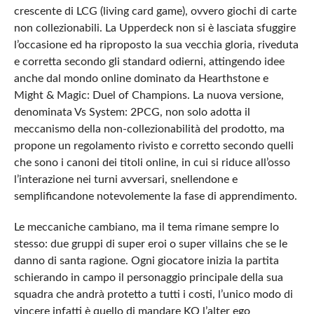
crescente di LCG (living card game), ovvero giochi di carte
non collezionabili. La Upperdeck non si è lasciata sfuggire
l’occasione ed ha riproposto la sua vecchia gloria, riveduta
e corretta secondo gli standard odierni, attingendo idee
anche dal mondo online dominato da Hearthstone e
Might & Magic: Duel of Champions. La nuova versione,
denominata Vs System: 2PCG, non solo adotta il
meccanismo della non-collezionabilità del prodotto, ma
propone un regolamento rivisto e corretto secondo quelli
che sono i canoni dei titoli online, in cui si riduce all’osso
l’interazione nei turni avversari, snellendone e
semplificandone notevolemente la fase di apprendimento.
Le meccaniche cambiano, ma il tema rimane sempre lo
stesso: due gruppi di super eroi o super villains che se le
danno di santa ragione. Ogni giocatore inizia la partita
schierando in campo il personaggio principale della sua
squadra che andrà protetto a tutti i costi, l’unico modo di
vincere infatti è quello di mandare KO l’alter ego