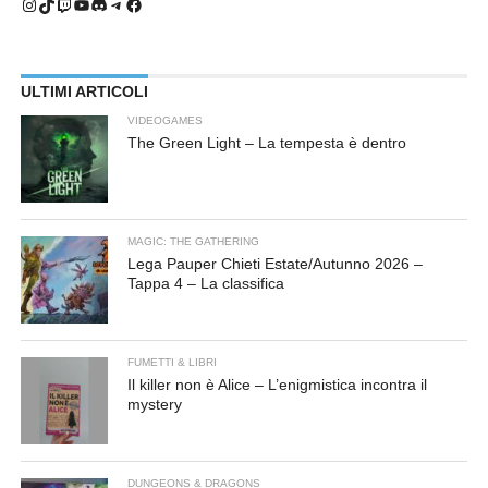
Instagram
TikTok
Twitch
YouTube
Discord
Telegram
Facebook
ULTIMI ARTICOLI
VIDEOGAMES
The Green Light – La tempesta è dentro
MAGIC: THE GATHERING
Lega Pauper Chieti Estate/Autunno 2026 –
Tappa 4 – La classifica
FUMETTI & LIBRI
Il killer non è Alice – L’enigmistica incontra il
mystery
DUNGEONS & DRAGONS