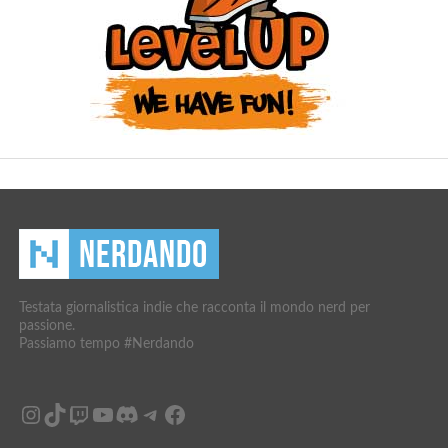
Testata giornalistica indie che racconta il mondo nerd per
passione.
Passiamo tempo #Nerdando
Instagram
TikTok
Twitch
YouTube
Discord
Telegram
Facebook