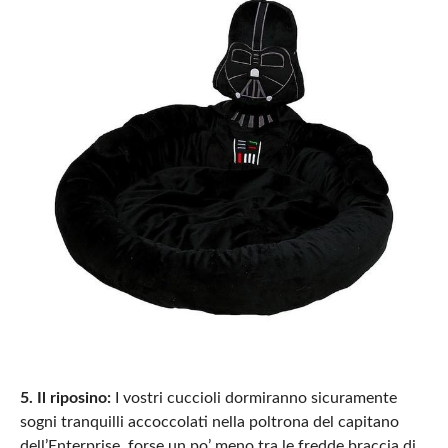
5. Il riposino:
I vostri cuccioli dormiranno sicuramente
sogni tranquilli accoccolati nella poltrona del capitano
dell’Enterprise, forse un po’ meno tra le fredde braccia di