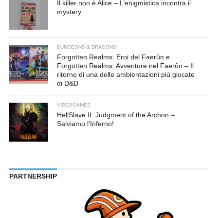
Il killer non è Alice – L’enigmistica incontra il
mystery
DUNGEONS & DRAGONS
Forgotten Realms: Eroi del Faerûn e
Forgotten Realms: Avventure nel Faerûn – Il
ritorno di una delle ambientazioni più giocate
di D&D
VIDEOGAMES
HellSlave II: Judgment of the Archon –
Salviamo l’Inferno!
PARTNERSHIP