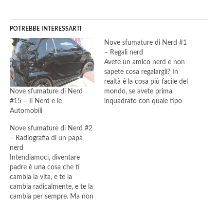
POTREBBE INTERESSARTI
Nove sfumature di Nerd #1
– Regali nerd
Avete un amico nerd e non
sapete cosa regalargli? In
realtà è la cosa più facile del
Nove sfumature di Nerd
mondo, se avete prima
#15 – Il Nerd e le
inquadrato con quale tipo
Automobili
di nerd avete a che fare. Sì,
perché i nerd non sono tutti
Nove sfumature di Nerd #2
uguali e ad ogni tipologia
– Radiografia di un papà
corrisponde il regalo
nerd
perfetto. Eccovi 9
Intendiamoci, diventare
suggerimenti…
padre è una cosa che ti
cambia la vita, e te la
cambia radicalmente, e te la
cambia per sempre. Ma non
basta a cancellare la natura
umana, anzi la rafforza. Nel