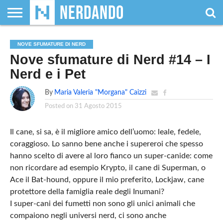
CHI
SIAMO
GIOCHI
GIOCHI
VIDEOGAMES
FILM
FUMETTI
MAGIC:
DUNGEONS
WRESTLING
NERDANDO
I
NOVE SFUMATURE DI NERD
DA
DI
&
& LIBRI
THE
&
AWARDS
BOLLINI
Nove sfumature di Nerd #14 – I
TAVOLO
RUOLO
SERIE
GATHERING
DRAGONS
TV
Nerd e i Pet
By
Maria Valeria "Morgana" Caizzi
Posted on
31 Agosto 2015
Il cane, si sa, è il migliore amico dell’uomo: leale, fedele,
coraggioso. Lo sanno bene anche i supereroi che spesso
hanno scelto di avere al loro fianco un super-canide: come
non ricordare ad esempio Krypto, il cane di Superman, o
Ace il Bat-hound, oppure il mio preferito, Lockjaw, cane
protettore della famiglia reale degli Inumani?
I super-cani dei fumetti non sono gli unici animali che
compaiono negli universi nerd, ci sono anche