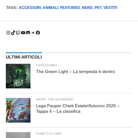
momento in cui diventi
TAGS:
ACCESSORI
,
ANIMALI
,
FEATURED
,
NERD
,
PET
,
VESTITI
genitore, tutte le tue qualità
(e difetti) vengono
amplificati come dopo
una…
Instagram
TikTok
Twitch
YouTube
Discord
Telegram
Facebook
ULTIMI ARTICOLI
VIDEOGAMES
The Green Light – La tempesta è dentro
MAGIC: THE GATHERING
Lega Pauper Chieti Estate/Autunno 2026 –
Tappa 4 – La classifica
FUMETTI & LIBRI