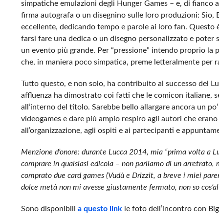
simpatiche emulazioni degli Hunger Games – e, di fianco al 
firma autografa o un disegnino sulle loro produzioni: Sio, 
eccellente, dedicando tempo e parole ai loro fan. Questo è s
farsi fare una dedica o un disegno personalizzato e poter s
un evento più grande. Per “pressione” intendo proprio la pr
che, in maniera poco simpatica, preme letteralmente per ra
Tutto questo, e non solo, ha contribuito al successo del 
affluenza ha dimostrato coi fatti che le comicon italiane,
all’interno del titolo. Sarebbe bello allargare ancora un po
videogames e dare più ampio respiro agli autori che erano 
all’organizzazione, agli ospiti e ai partecipanti e appunta
Menzione d’onore: durante Lucca 2014, mia “prima volta a Lu
comprare in qualsiasi edicola – non parliamo di un arretrato
comprato due card games (Vudù e Drizzit, a breve i miei pareri
dolce metà non mi avesse giustamente fermato, non so cos’alt
Sono disponibili
a questo link
le foto dell’incontro con Big