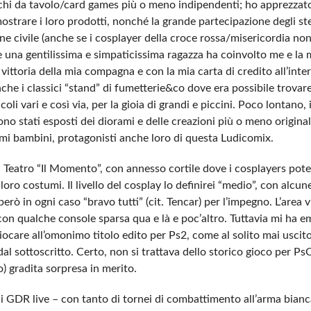
iochi da tavolo/card games più o meno indipendenti; ho apprezzat
imostrare i loro prodotti, nonché la grande partecipazione degli ste
ne civile (anche se i cosplayer della croce rossa/misericordia non 
e una gentilissima e simpaticissima ragazza ha coinvolto me e la 
vittoria della mia compagna e con la mia carta di credito all’int
nche i classici “stand” di fumetterie&co dove era possibile trovar
li vari e così via, per la gioia di grandi e piccini. Poco lontano,
no stati esposti dei diorami e delle creazioni più o meno original
ssimi bambini, protagonisti anche loro di questa Ludicomix.
l Teatro “Il Momento”, con annesso cortile dove i cosplayers pote
ro costumi. Il livello del cosplay lo definirei “medio”, con alcun
ò in ogni caso “bravo tutti” (cit. Tencar) per l’impegno. L’area
on qualche console sparsa qua e là e poc’altro. Tuttavia mi ha e
iocare all’omonimo titolo edito per Ps2, come al solito mai uscito
al sottoscritto. Certo, non si trattava dello storico gioco per P
o) gradita sorpresa in merito.
i di GDR live – con tanto di tornei di combattimento all’arma bianc