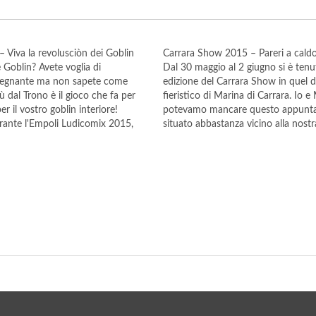
– Viva la revolusciòn dei Goblin
Carrara Show 2015 – Pareri a cald
 Goblin? Avete voglia di
Dal 30 maggio al 2 giugno si è tenu
 regnante ma non sapete come
edizione del Carrara Show in quel d
ù dal Trono è il gioco che fa per
fieristico di Marina di Carrara. Io
er il vostro goblin interiore!
potevamo mancare questo appunt
rante l'Empoli Ludicomix 2015,
situato abbastanza vicino alla nostr
è una delle ultime fatiche della
abbiamo scelto la giornata di luned
asa…
per la nostra…