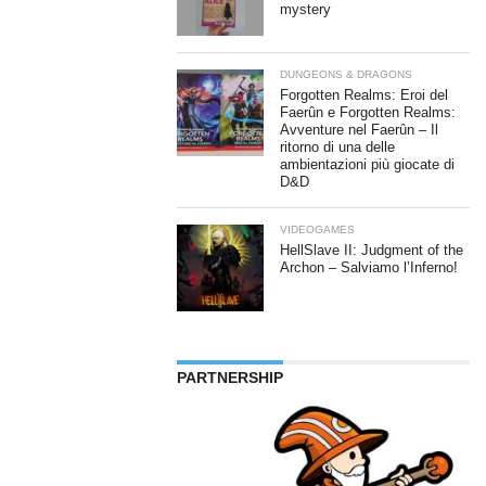
mystery
DUNGEONS & DRAGONS
Forgotten Realms: Eroi del
Faerûn e Forgotten Realms:
Avventure nel Faerûn – Il
ritorno di una delle
ambientazioni più giocate di
D&D
VIDEOGAMES
HellSlave II: Judgment of the
Archon – Salviamo l’Inferno!
PARTNERSHIP