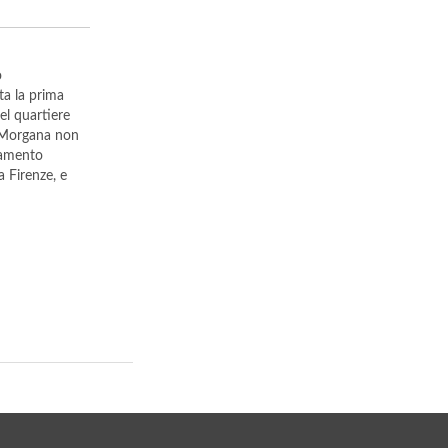
o
ta la prima
el quartiere
 e Morgana non
amento
a Firenze, e
ì 1 giugno