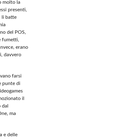
o molto la
ssi presenti,
li batte
mia
erno del POS,
e fumetti,
 invece, erano
i, davvero
vano farsi
e punte di
 videogames
mozionato il
 dal
sOne, ma
a e delle