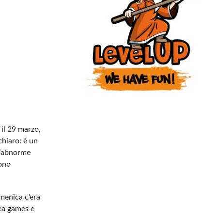
 il 29 marzo,
chiaro: è un
l’abnorme
sono
omenica c’era
rea games e