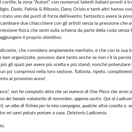
cortile, la zona “Autori” con numerosi talenti italiani pronti a t
Bigio, Dado, Felinia & Ribosio, Dany Orizio e tanti altri hanno sv
tato uno dei punti di forza dell’evento: fantastico avere la possi
cambiare due chiacchiere con gli artisti senza la pressione che av
essione fisica che senti sulla schiena da parte della coda senza f
ggiungere il proprio obiettivo.
Ludicomix, che considero ampiamente meritato, e che con la sua 
 se ben organizzate, possono dare tanto anche se non c’è la parola
’ più gli spazi per avere più scelta e più stand, nonché potenziare 
un po’ compressi nella loro sezione. Tuttavia, ripeto, compliment
mento al prossimo anno!
cca”, non ho comprato altro che un numero di One Piece che avrei 
, ma del banale volumetto di novembre, appena uscito. Qui al Ludico
), un albo di Felinia per la mia compagna, qualche altra cosetta e, se
ro mi sarei potuto portare a casa. Deleterio Ludicomix.
io.