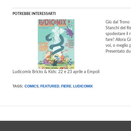
POTREBBE INTERESSARTI
Giù dal Trono 
Stanchi del Re
spodestare il
fare? Allora Gi
voi, o meglio p
Presentato du
Giù dal Trono 
Red Glove, c
Ludicomix Bricks & Kids: 22 e 23 aprile a Empoli
TAGS:
COMICS
,
FEATURED
,
FIERE
,
LUDICOMIX