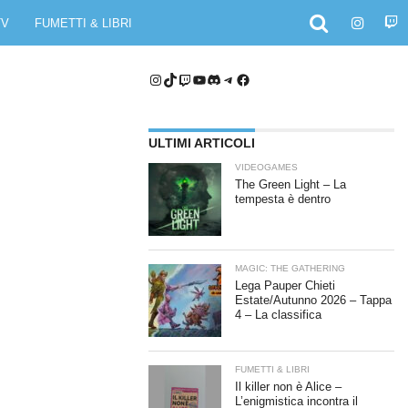
TV
FUMETTI & LIBRI
Instagram
TikTok
Twitch
YouTube
Discord
Telegram
Facebook
ULTIMI ARTICOLI
VIDEOGAMES
The Green Light – La
tempesta è dentro
MAGIC: THE GATHERING
Lega Pauper Chieti
Estate/Autunno 2026 – Tappa
4 – La classifica
FUMETTI & LIBRI
Il killer non è Alice –
L’enigmistica incontra il