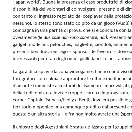
“japan world”. Buona la presenza di case produttrici di g
disponibilità dei volontari di coinvolgere i presenti e di d
con tanto di ingresso regolato dai cosplayer della protezio
nessuno). Io stesso sono stato colpito da un gioco (Vudù) 
compagna in una partita di prova, che si è conclusa con la 
ovviamente
(le due cose non sono correlate, ndr)
. Presenti a
gadget, modellini, pelouches, magliette, ciondoli, ammennico
presenti ben due aree Lego – sponsor dell’evento – dove so
interessanti per i fan degli omini gialli danesi e per tanti
La gara di cosplay e la zona videogames hanno condiviso i
fotografare con calma e approntare le ultime modifiche ai lo
diamante frammiste a costumi decisamente improvvisati, per
della Ludicomix era invece troppo scarna e improvvisata, c
corner Captain Tsubasa/Holly e Benji, dove era possibile g
territorio nipponico, ma comunque gradito dai presenti e d
questa è un’altra storia – e fra non molto avrete una (sper
Il chiostro degli Agostiniani è stato utilizzato per i grupp