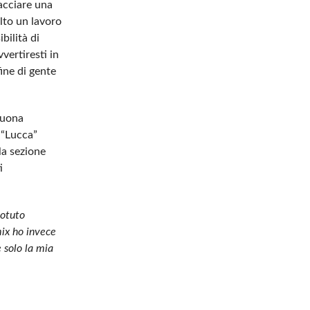
racciare una
olto un lavoro
bilità di
vertiresti in
ine di gente
buona
 “Lucca”
la sezione
i
potuto
mix ho invece
 solo la mia