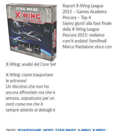
Report X-Wing League
2015 – Games Academy
Pescara – Top 4
Siamo giunti alla fase finale
della X-Wing League
Pescara 2015: vediamo
com'è andata! Semifinali
Marco Pantalone vince con
Aldo Fiore per 100 a 26
Luigi Carafa vince con
X-Wing: analisi del Core Set
Lorenzo Potalivo per 100 a
56 Finale Luigi Carafa vince
X-Wing: come trasportare
con Marco Pantalone per
le astronavi
100 a 66 Liste 1° posto –
Un discorso che non ho
Luigi…
ancora affrontato ma che è
annoso, soprattutto per un
nerd come me che è
sempre attento ai dettagli e
che non vuole far rovinare
le proprie miniature, è il
trasporto delle astronavi di
TAGS:
BOARDGAME
,
NERD
,
STAR WARS
,
X-WING
,
X-WING