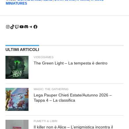
X-Wing dalla sicura casa
MINIATURES
verso i luoghi di giuoco. Le
soluzioni provate…
Instagram
TikTok
Twitch
YouTube
Discord
Telegram
Facebook
ULTIMI ARTICOLI
VIDEOGAMES
The Green Light – La tempesta è dentro
MAGIC: THE GATHERING
Lega Pauper Chieti Estate/Autunno 2026 –
Tappa 4 – La classifica
FUMETTI & LIBRI
Il killer non è Alice – L’enigmistica incontra il