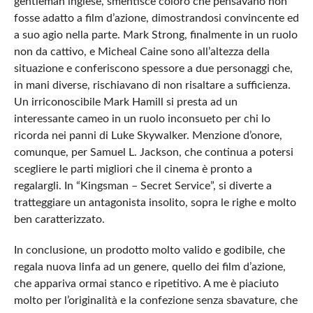
gentleman inglese, smentisce coloro che pensavano non
fosse adatto a film d’azione, dimostrandosi convincente ed
a suo agio nella parte. Mark Strong, finalmente in un ruolo
non da cattivo, e Micheal Caine sono all’altezza della
situazione e conferiscono spessore a due personaggi che,
in mani diverse, rischiavano di non risaltare a sufficienza.
Un irriconoscibile Mark Hamill si presta ad un
interessante cameo in un ruolo inconsueto per chi lo
ricorda nei panni di Luke Skywalker. Menzione d’onore,
comunque, per Samuel L. Jackson, che continua a potersi
scegliere le parti migliori che il cinema è pronto a
regalargli. In “Kingsman – Secret Service”, si diverte a
tratteggiare un antagonista insolito, sopra le righe e molto
ben caratterizzato.
In conclusione, un prodotto molto valido e godibile, che
regala nuova linfa ad un genere, quello dei film d’azione,
che appariva ormai stanco e ripetitivo. A me è piaciuto
molto per l’originalità e la confezione senza sbavature, che