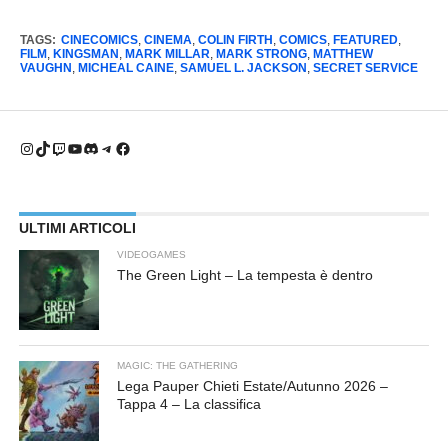
TAGS:
CINECOMICS
,
CINEMA
,
COLIN FIRTH
,
COMICS
,
FEATURED
,
FILM
,
KINGSMAN
,
MARK MILLAR
,
MARK STRONG
,
MATTHEW
VAUGHN
,
MICHEAL CAINE
,
SAMUEL L. JACKSON
,
SECRET SERVICE
Instagram
TikTok
Twitch
YouTube
Discord
Telegram
Facebook
ULTIMI ARTICOLI
VIDEOGAMES
The Green Light – La tempesta è dentro
MAGIC: THE GATHERING
Lega Pauper Chieti Estate/Autunno 2026 –
Tappa 4 – La classifica