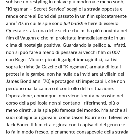
subisce un restyling in chiave più moderna e meno snob,
“Kingsman – Secret Service” sceglie la strada opposta e
rende onore ai Bond del passato in un film spiccatamente
anni ’70, in cui le spie sono
full british
e fiere di esserlo.
Questa è stata una delle scelte che mi ha più convinta nel
film di Vaughn e che mi proiettata immediatamente in un
clima di nostalgia positiva. Guardando la pellicola, infatti,
non si può fare a meno di pensare ai vecchi film di 007
con Roger Moore, pieni di gadget immaginifici, cattivi
sopra le righe (la Gazelle di “Kingsman”, armata di letali
protesi alle gambe, non ha nulla da invidiare ai villain del
James Bond anni ’70) e protagonisti impeccabili, che non
perdono mai la calma o il controllo della situazione.
L’operazione, comunque, non viene tenuta nascosta: nel
corso della pellicola non si contano i riferimenti, più o
meno diretti, alla spia più famosa del mondo. Ma anche ai
suoi colleghi più giovani, come Jason Bourne o il televisivo
Jack Bauer. Il film cita e gioca con i capisaldi del genere e
lo fa in modo fresco, pienamente consapevole della strada