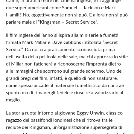
Caine, in pratica l’elite del cinema inglese, e ci aggiunge
due super americani come Samuel L. Jackson e Mark
Hamill? No, oggettivamente non si può. E allora non si può
parlare male di “Kingsman – Secret Service”.
Il film inglese dell’anno si ispira alla miniserie a fumetti
firmata Mark Millar e Dave Gibbons intitolata “Secret
Service”. Da noi era praticamente sconosciuta prima
dell’uscita della pellicola nelle sale, ma chi apprezza lo stile
di Millar non faticherà a riconoscerne l’impronta dietro
alle immagini che scorrono sul grande schermo. Uno dei
grandi pregi del film, infatti, è quello di non snaturare,
come spesso accade, il materiale fumettistico da cui trae
spunto ma di rimanergli fedele e riuscire a valorizzarlo al
meglio.
La storia ruota intorno al giovane Eggsy Unwin, classico
ragazzo dei bassifondi londinesi che si ritrova tra le
reclute dei Kingsman, un’organizzazione supersegreta di