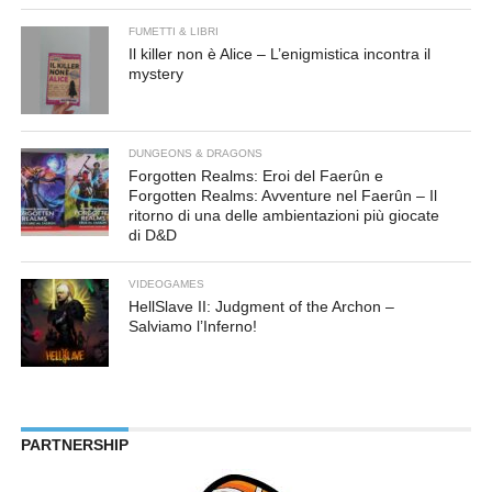
FUMETTI & LIBRI
Il killer non è Alice – L’enigmistica incontra il
mystery
DUNGEONS & DRAGONS
Forgotten Realms: Eroi del Faerûn e
Forgotten Realms: Avventure nel Faerûn – Il
ritorno di una delle ambientazioni più giocate
di D&D
VIDEOGAMES
HellSlave II: Judgment of the Archon –
Salviamo l’Inferno!
PARTNERSHIP