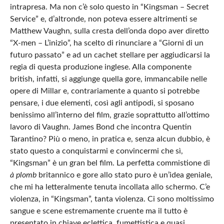
intrapresa. Ma non c’è solo questo in “Kingsman – Secret
Service” e, d’altronde, non poteva essere altrimenti se
Matthew Vaughn, sulla cresta dell’onda dopo aver diretto
“X-men – L’inizio”, ha scelto di rinunciare a “Giorni di un
futuro passato” e ad un cachet stellare per aggiudicarsi la
regia di questa produzione inglese. Alla componente
british, infatti, si aggiunge quella gore, immancabile nelle
opere di Millar e, contrariamente a quanto si potrebbe
pensare, i due elementi, così agli antipodi, si sposano
benissimo all’interno del film, grazie soprattutto all’ottimo
lavoro di Vaughn. James Bond che incontra Quentin
Tarantino? Più o meno, in pratica e, senza alcun dubbio, è
stato questo a conquistarmi e convincermi che sì,
“Kingsman” è un gran bel film. La perfetta commistione di
à plomb
britannico e gore allo stato puro è un’idea geniale,
che mi ha letteralmente tenuta incollata allo schermo. C’e
violenza, in “Kingsman”, tanta violenza. Ci sono moltissimo
sangue e scene estremamente cruente ma il tutto è
presentato in chiave eclettica, fumettistica e quasi