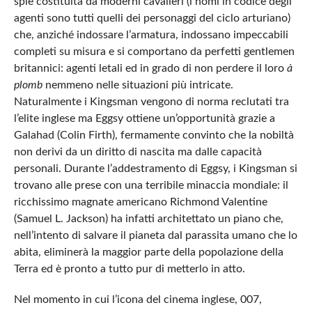
spie costituita da moderni cavalieri (i nomi in codice degli
agenti sono tutti quelli dei personaggi del ciclo arturiano)
che, anziché indossare l’armatura, indossano impeccabili
completi su misura e si comportano da perfetti gentlemen
britannici: agenti letali ed in grado di non perdere il loro
à
plomb
nemmeno nelle situazioni più intricate.
Naturalmente i Kingsman vengono di norma reclutati tra
l’elite inglese ma Eggsy ottiene un’opportunità grazie a
Galahad (Colin Firth), fermamente convinto che la nobiltà
non derivi da un diritto di nascita ma dalle capacità
personali. Durante l’addestramento di Eggsy, i Kingsman si
trovano alle prese con una terribile minaccia mondiale: il
ricchissimo magnate americano Richmond Valentine
(Samuel L. Jackson) ha infatti architettato un piano che,
nell’intento di salvare il pianeta dal parassita umano che lo
abita, eliminerà la maggior parte della popolazione della
Terra ed è pronto a tutto pur di metterlo in atto.
Nel momento in cui l’icona del cinema inglese, 007,