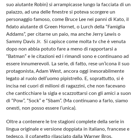
suo aiutante Robin) si arrampicasse lungo la facciata di un
palazzo, ad una delle finestre si poteva scorgere un
personaggio famoso, come Bruce Lee nei panni di Kato, il
fidato aiutante di Green Hornet, o Lurch della “Famiglia
Addams”, per citarne un paio, ma anche Jerry Lewis o
Sammy Davis Jr. Si capisce come molta tv che è venuta
dopo non abbia potuto fare a meno di rapportarsi a
“Batman” e le citazioni ed i rimandi sono e continuano ad
essere innumerevoli. La serie, di fatto, rese un’icona il suo
protagonista, Adam West, ancora oggi inesorabilmente
legato al ruolo dell’uomo pipistrello. E, soprattutto, si è
incisa nei cuori di milioni di ragazzini, che non facevano
che canticchiare la sigla e scazzottarsi con gli amici a suon
di “Pow”, “Sock” e “Sbam”. (Ma continuano a farlo, siamo
onesti, non posso essere l’unica).
Oltre a contenere le tre stagioni complete della serie in
lingua originale e versione doppiata in italiano, francese e
tedesco, il cofanetto rilasciato dalla Warner Bros.