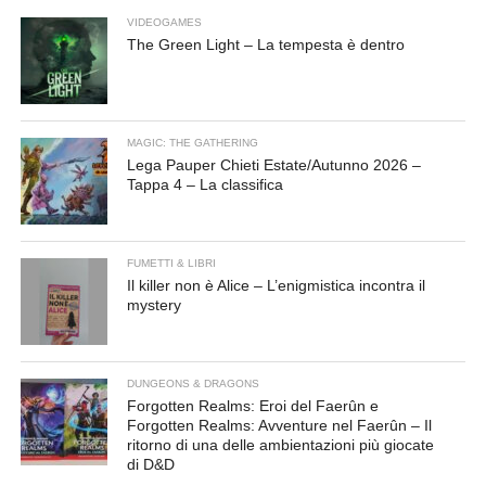
VIDEOGAMES
The Green Light – La tempesta è dentro
MAGIC: THE GATHERING
Lega Pauper Chieti Estate/Autunno 2026 –
Tappa 4 – La classifica
FUMETTI & LIBRI
Il killer non è Alice – L’enigmistica incontra il
mystery
DUNGEONS & DRAGONS
Forgotten Realms: Eroi del Faerûn e
Forgotten Realms: Avventure nel Faerûn – Il
ritorno di una delle ambientazioni più giocate
di D&D