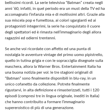
bellissimi ricordi. La serie televisiva “Batman” creata negli
anni ’60, infatti, in quel periodo era un must della TV ed ha
accomagnato l’infanzia mia e di moltissimi altri. Grazie alla
sua miscela pop e fumettosa, ai colori sgargianti ed ai
protagonisti integerrimi, la serie ha conquistato il cuore
degli spettatori ed è rimasta nell’immaginario degli allora
ragazzini ed odierni trentenni.
Se anche voi ricordate con affetto ed una punta di
nostalgia le avventure vintage del primo uomo pipistrello,
quello in tutina grigia e con le sopracciglia disegnate sulla
maschera, allora la Warner Bros. Entertainment Italia ha
una buona notizia per voi: le tre stagioni originali di
“Batman” sono finalmente disponibili in blu-ray, in un
unico cofanetto da collezione. Potrete finalmente
rigustarvi, in alta definizione e rimasterizzati, tutti i 120
episodi (compresi tre in lingua originale, inediti in Italia)
che hanno contribuito a formare l’immaginario
supereroistico di più di una generazione.