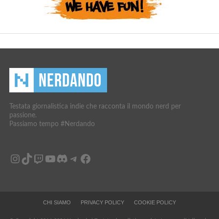
Testata giornalistica indie che racconta il mondo nerd per
passione.
Passiamo tempo #Nerdando
Instagram
TikTok
Twitch
YouTube
Discord
Telegram
Facebook
CHI SIAMO
PRIVACY POLICY
COOKIE POLICY