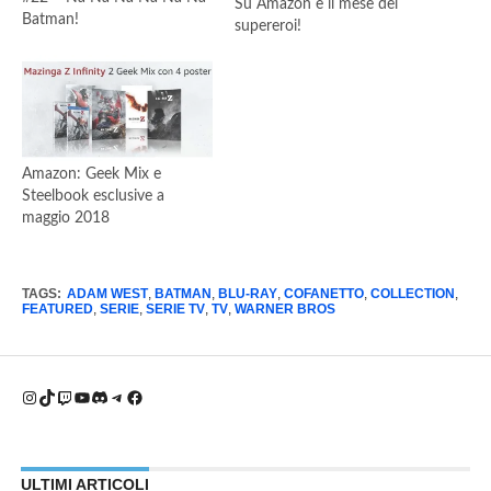
Su Amazon è il mese dei
Batman!
supereroi!
Amazon: Geek Mix e
Steelbook esclusive a
maggio 2018
TAGS:
ADAM WEST
,
BATMAN
,
BLU-RAY
,
COFANETTO
,
COLLECTION
,
FEATURED
,
SERIE
,
SERIE TV
,
TV
,
WARNER BROS
Instagram
TikTok
Twitch
YouTube
Discord
Telegram
Facebook
ULTIMI ARTICOLI