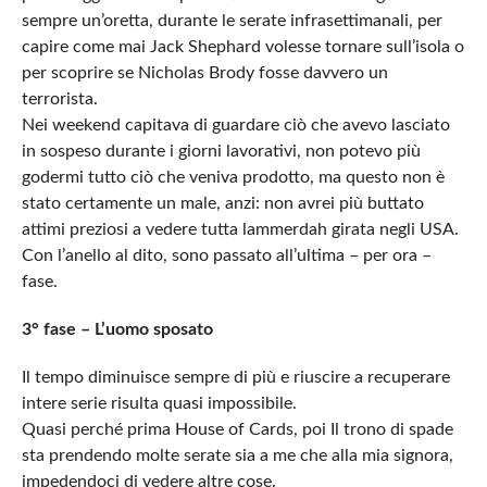
sempre un’oretta, durante le serate infrasettimanali, per
capire come mai Jack Shephard volesse tornare sull’isola o
per scoprire se
Nicholas Bro
dy fosse davvero un
terrorista.
Nei weekend capitava di guardare ciò che avevo lasciato
in sospeso durante i giorni lavorativi, non potevo più
godermi tutto ciò che veniva prodotto, ma questo non è
stato certamente un male, anzi: non avrei più buttato
attimi preziosi a vedere tutta lammerdah girata negli USA.
Con l’anello al dito, sono passato all’ultima – per ora –
fase.
3° fase – L’uomo sposato
Il tempo diminuisce sempre di più e riuscire a recuperare
intere serie risulta quasi impossibile.
Quasi perché prima House of Cards, poi Il trono di spade
sta prendendo molte serate sia a me che alla mia signora,
impedendoci di vedere altre cose.