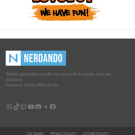
Testata giornalistica indie che racconta il mondo nerd per
passione.
Passiamo tempo #Nerdando
Instagram
TikTok
Twitch
YouTube
Discord
Telegram
Facebook
CHI SIAMO
PRIVACY POLICY
COOKIE POLICY