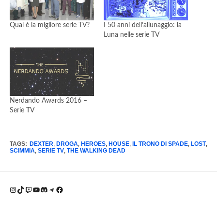
Qual è la migliore serie TV?
I 50 anni dell’allunaggio: la
Luna nelle serie TV
Nerdando Awards 2016 –
Serie TV
TAGS:
DEXTER
,
DROGA
,
HEROES
,
HOUSE
,
IL TRONO DI SPADE
,
LOST
,
SCIMMIA
,
SERIE TV
,
THE WALKING DEAD
Instagram
TikTok
Twitch
YouTube
Discord
Telegram
Facebook